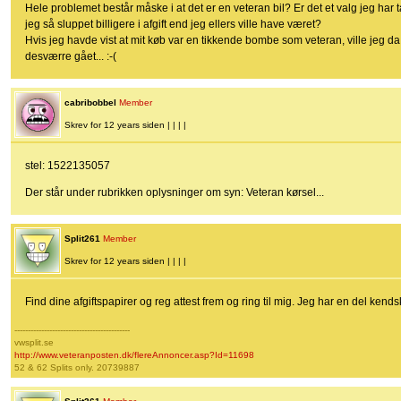
Hele problemet består måske i at det er en veteran bil? Er det et valg jeg har 
jeg så sluppet billigere i afgift end jeg ellers ville have været?
Hvis jeg havde vist at mit køb var en tikkende bombe som veteran, ville jeg da
desværre gået... :-(
cabribobbel
Member
Skrev for 12 years siden | | | |
stel: 1522135057
Der står under rubrikken oplysninger om syn: Veteran kørsel...
Split261
Member
Skrev for 12 years siden | | | |
Find dine afgiftspapirer og reg attest frem og ring til mig. Jeg har en del kends
-------------------------------------------
vwsplit.se
http://www.veteranposten.dk/flereAnnoncer.asp?Id=11698
52 & 62 Splits only. 20739887