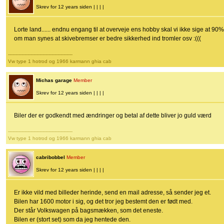
Skrev for 12 years siden | | | |
Lorte land...... endnu engang til at overveje ens hobby skal vi ikke sige at
om man synes at skivebremser er bedre sikkerhed ind tromler osv :(((
-------------------------------------------
Vw type 1 hotrod og 1966 karmann ghia cab
Michas garage
Member
Skrev for 12 years siden | | | |
Biler der er godkendt med ændringer og betal af dette bliver jo guld værd
-------------------------------------------
Vw type 1 hotrod og 1966 karmann ghia cab
cabribobbel
Member
Skrev for 12 years siden | | | |
Er ikke vild med billeder herinde, send en mail adresse, så sender jeg et.
Bilen har 1600 motor i sig, og det tror jeg bestemt den er født med.
Der står Volkswagen på bagsmækken, som det eneste.
Bilen er (stort set) som da jeg hentede den.