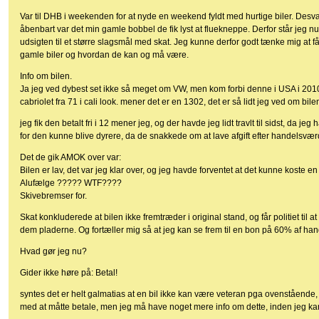
Var til DHB i weekenden for at nyde en weekend fyldt med hurtige biler. Desv
åbenbart var det min gamle bobbel de fik lyst at fluekneppe. Derfor står jeg
udsigten til et større slagsmål med skat. Jeg kunne derfor godt tænke mig at få
gamle biler og hvordan de kan og må være.
Info om bilen.
Ja jeg ved dybest set ikke så meget om VW, men kom forbi denne i USA i 201
cabriolet fra 71 i cali look. mener det er en 1302, det er så lidt jeg ved om bile
jeg fik den betalt fri i 12 mener jeg, og der havde jeg lidt travlt til sidst, da je
for den kunne blive dyrere, da de snakkede om at lave afgift efter handelsværd
Det de gik AMOK over var:
Bilen er lav, det var jeg klar over, og jeg havde forventet at det kunne koste en 
Alufælge ????? WTF????
Skivebremser for.
Skat konkluderede at bilen ikke fremtræder i original stand, og får politiet til
dem pladerne. Og fortæller mig så at jeg kan se frem til en bon på 60% af hand
Hvad gør jeg nu?
Gider ikke høre på: Betal!
syntes det er helt galmatias at en bil ikke kan være veteran pga ovenstående, 
med at måtte betale, men jeg må have noget mere info om dette, inden jeg ka