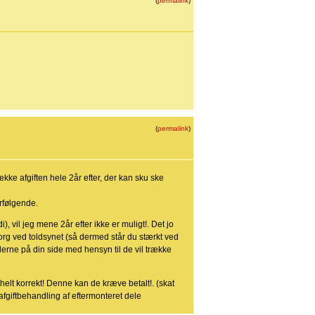
(
permalink
)
(
permalink
)
kke afgiften hele 2år efter, der kan sku ske
rfølgende.
, vil jeg mene 2år efter ikke er muligt!. Det jo
org ved toldsynet (så dermed står du stærkt ved
derne på din side med hensyn til de vil trække
 helt korrekt! Denne kan de kræve betalt!. (skat
 afgiftbehandling af eftermonteret dele