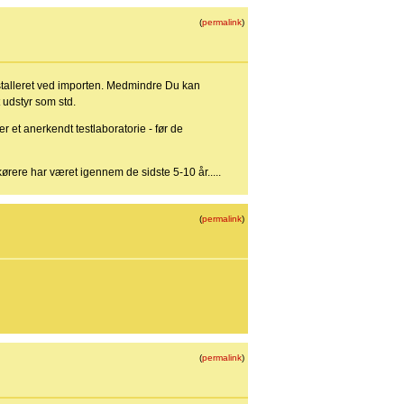
(
permalink
)
nstalleret ved importen. Medmindre Du kan
udstyr som std.
r et anerkendt testlaboratorie - før de
ørere har været igennem de sidste 5-10 år.....
(
permalink
)
(
permalink
)