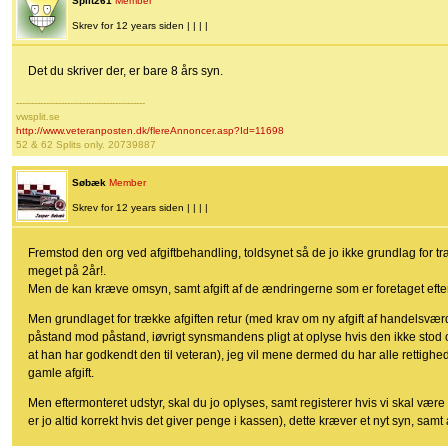
Split261
Member
Skrev for 12 years siden | | | |
Det du skriver der, er bare 8 års syn.
-------------------------------------------
vwsplit.se
http://www.veteranposten.dk/flereAnnoncer.asp?Id=11698
52 & 62 Splits only. 20739887
Søbæk
Member
Skrev for 12 years siden | | | |
Fremstod den org ved afgiftbehandling, toldsynet så de jo ikke grundlag for træ
meget på 2år!.
Men de kan kræve omsyn, samt afgift af de ændringerne som er foretaget efte
Men grundlaget for trække afgiften retur (med krav om ny afgift af handelsværdi)
påstand mod påstand, iøvrigt synsmandens pligt at oplyse hvis den ikke stod 
at han har godkendt den til veteran), jeg vil mene dermed du har alle rettighe
gamle afgift.
Men eftermonteret udstyr, skal du jo oplyses, samt registerer hvis vi skal være
er jo altid korrekt hvis det giver penge i kassen), dette kræver et nyt syn, samt