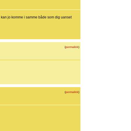
 90% kan jo komme i samme både som dig uanset
(
permalink
)
(
permalink
)