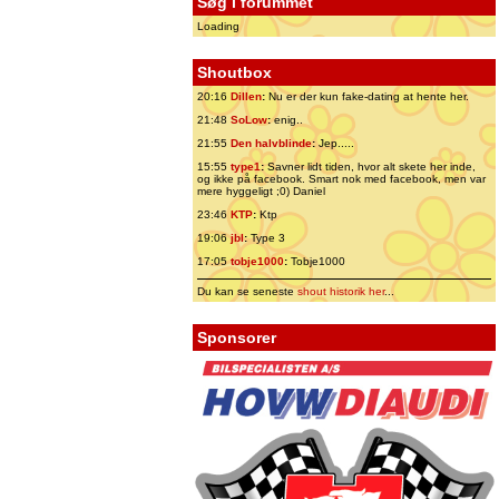
Søg i forummet
Loading
Shoutbox
20:16
Dillen
:
Nu er der kun fake-dating at hente her.
21:48
SoLow
:
enig..
21:55
Den halvblinde
:
Jep.....
15:55
type1
:
Savner lidt tiden, hvor alt skete her inde,
og ikke på facebook. Smart nok med facebook, men var
mere hyggeligt ;0) Daniel
23:46
KTP
:
Ktp
19:06
jbl
:
Type 3
17:05
tobje1000
:
Tobje1000
Du kan se seneste
shout historik her
...
Sponsorer