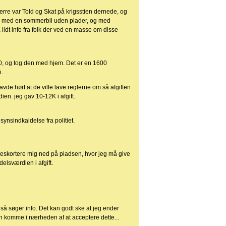
ærre var Told og Skat på krigsstien dernede, og
 nu med en sommerbil uden plader, og med
 lidt info fra folk der ved en masse om disse
0, og tog den med hjem. Det er en 1600
n.
g havde hørt at de ville lave reglerne om så afgiften
ien. jeg gav 10-12K i afgift.
synsindkaldelse fra politiet.
 at eskortere mig ned på pladsen, hvor jeg må give
elsværdien i afgift.
så søger info. Det kan godt ske at jeg ender
n komme i nærheden af at acceptere dette...