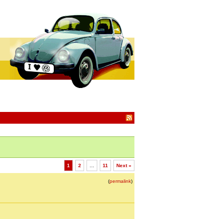
1
2
…
11
Next »
(
permalink
)