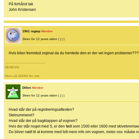
På forhånd tak
John Kristensen
1961 ragtop
Member
Skrev for 12 years siden | | | |
Hvis bilen fremstod orginal da du hentede den er der vel ingen problemer??? 
-------------------------------------------
NEMESIS
Henv på 4093l4 fire otte
Dillen
Member
Skrev for 12 years siden | | | |
Hvad står der på registreringsattesten?
Stelnummeret?
Hvad står der på bagklappen af vognen?
Hvis der står noget med S, er den født som 1500 eller 1600 med skivebremser
Du bliver nødt til at komme med lidt mere info om vognen, motor osv. måske no