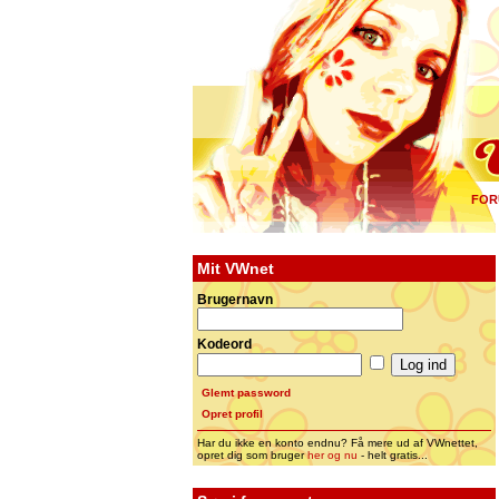
FOR
Mit VWnet
Brugernavn
Kodeord
Glemt password
Opret profil
Har du ikke en konto endnu? Få mere ud af VWnettet,
opret dig som bruger
her og nu
- helt gratis...