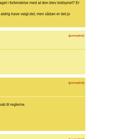
taget i forbindelse med at den blev toldsynet? Er
 aldrig have valgt det, men sådan er det jo
(
permalink
)
(
permalink
)
kab til reglerne.