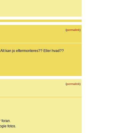
(
permalink
)
Alt kan jo eftermonteres?? Eller hvad??
(
permalink
)
 foran.
gle fotos.