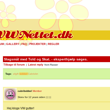
UM
GALLERY
FAQ
PROJEKTER
REGLER
|
|
|
|
Slagsmål med Told og Skat. - eksperthjælp søges.
Tilbage til forum
Latest reply
|
from Rasser
Tags:
afgift
bobbel
Cabriolet
cabribobbel
Member
Skrev for 12 years siden | | | |
Hej kloge VW gutter!