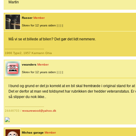
Martin
Rasser
Member
Skrev for 12 years siden | | | |
Må vi se et billede af bilen? Det gør det lidt nemmere.
-------------------------------------------
1966 Type2, 1957 Karmann Ghia
vwanders
Member
Skrev for 12 years siden | | | |
I bund og grund er det jo korrekt at en bil skal fremtræde i original stand for a
Det er derfor at man ved toldsynet har rubrikken der hedder veteranstatus. Er 
så slipper du nok ikke..
-------------------------------------------
24446703 /
rexsurewood@yahoo.dk
Michas garage
Member