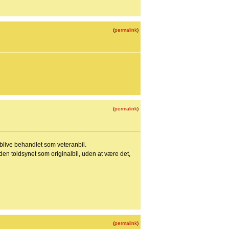
(
permalink
)
(
permalink
)
t blive behandlet som veteranbil.
den toldsynet som originalbil, uden at være det,
(
permalink
)