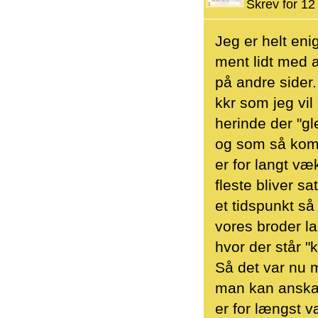
Skrev for 12 
Jeg er helt eni
ment lidt med a
på andre sider.
kkr som jeg vi
herinde der "gl
og som så komm
er for langt væ
fleste bliver sa
et tidspunkt så
vores broder l
hvor der står "
Så det var nu m
man kan anskaff
er for længst v