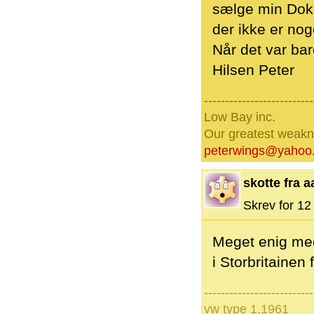
sælge min Doka
der ikke er nog
Når det var bar
Hilsen Peter
--------------------------
Low Bay inc.
Our greatest weakne
peterwings@yahoo
skotte fra 
Skrev for 12 
Meget enig med
i Storbritainen 
--------------------------
vw type 1,1961