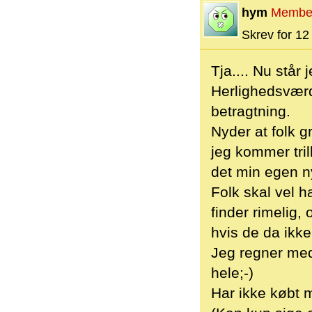
hym
Membe
Skrev for 12 
Tja.... Nu står 
Herlighedsværd
betragtning.
Nyder at folk gr
jeg kommer tril
det min egen ny
Folk skal vel h
finder rimelig, 
hvis de da ikke 
Jeg regner med 
hele;-)
Har ikke købt m