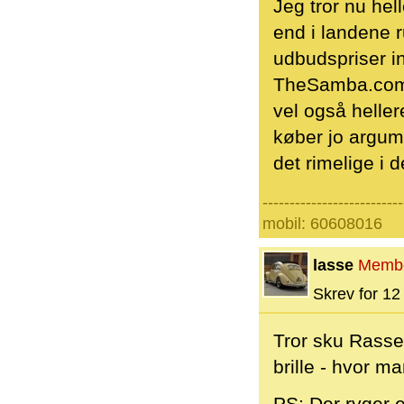
Jeg tror nu he
end i landene r
udbudspriser i
TheSamba.com,
vel også hellere
køber jo argum
det rimelige i de
--------------------------
mobil: 60608016
lasse
Memb
Skrev for 12 
Tror sku Rasser 
brille - hvor m