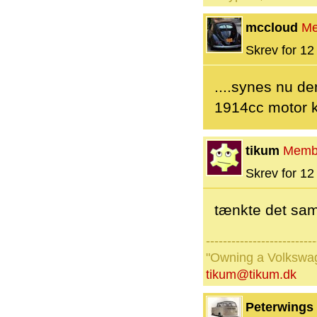
mccloud
Me
Skrev for 12 
....synes nu d
1914cc motor k
tikum
Memb
Skrev for 12 
tænkte det sam
--------------------------
"Owning a Volkswage
tikum@tikum.dk
Peterwings