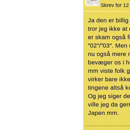
Skrev for 12 
Ja den er billig
tror jeg ikke at
er skam også fi
"02"/"03". Men 
nu også mere me
bevæger os i h
mm viste folk g
virker bare ikk
tingene altså k
Og jeg siger de
ville jeg da ge
Japen mm.
--------------------------