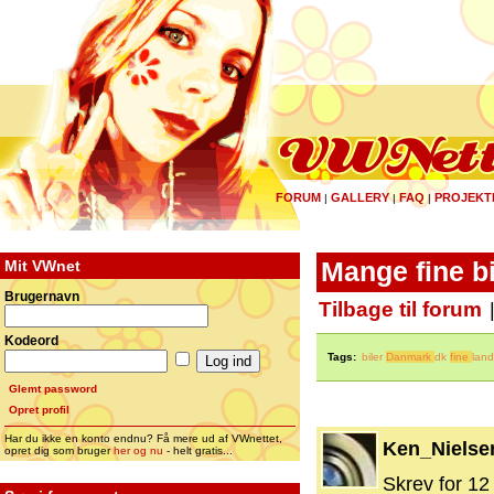
FORUM
GALLERY
FAQ
PROJEKT
|
|
|
Mit VWnet
Mange fine bil
Brugernavn
Tilbage til forum
Kodeord
Tags:
biler
Danmark
dk
fine
land
Glemt password
Opret profil
Har du ikke en konto endnu? Få mere ud af VWnettet,
Ken_Nielse
opret dig som bruger
her og nu
- helt gratis...
Skrev for 12 