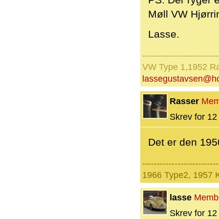
PS: Der ryger 
Møll VW Hjørri
Lasse.
--------------------------
VW Type 1,1952 Ra
lassegustavsen@ho
Rasser
Mem
Skrev for 12 
Det er den 195
--------------------------
1966 Type2, 1957 
lasse
Memb
Skrev for 12 