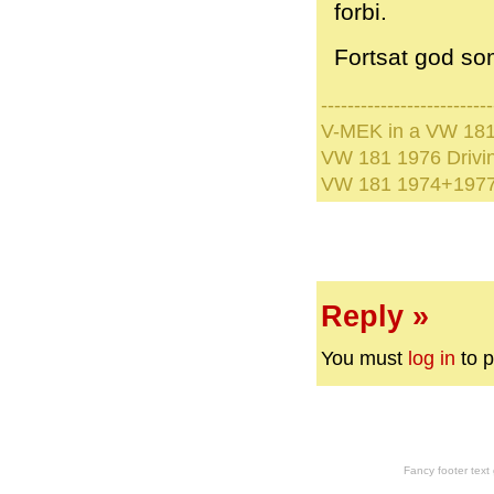
forbi.
Fortsat god s
--------------------------
V-MEK in a VW 181
VW 181 1976 Drivi
VW 181 1974+1977 
Reply »
You must
log in
to p
Fancy footer tex