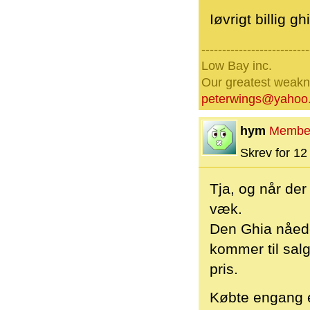
Iøvrigt billig g
--------------------------
Low Bay inc.
Our greatest weakne
peterwings@yahoo
hym
Membe
Skrev for 12 
Tja, og når der
væk.
Den Ghia nåede 
kommer til sal
pris.
Købte engang e