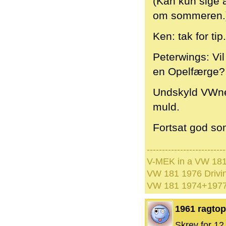
(Kan kun sige at
om sommeren.
Ken: tak for tip.
Peterwings: Vi
en Opelfærge?
Undskyld VWnet
muld.
Fortsat god s
--------------------------
V-MEK in a VW 181
VW 181 1976 Drivi
VW 181 1974+1977 
1961 ragtop
Skrev for 12 