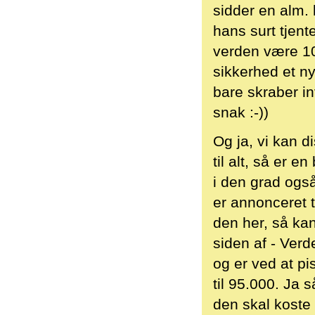
sidder en alm.
hans surt tjen
verden være 10
sikkerhed et ny
bare skraber in
snak :-))
Og ja, vi kan 
til alt, så er e
i den grad også
er annonceret t
den her, så ka
siden af - Verd
og er ved at pi
til 95.000. Ja 
den skal koste 