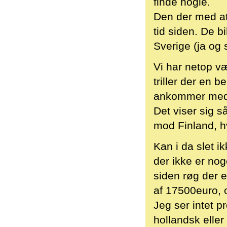
finde nogle.
Den der med at 
tid siden. De bi
Sverige (ja og 
Vi har netop væ
triller der en 
ankommer med e
Det viser sig s
mod Finland, h
Kan i da slet i
der ikke er nog
siden røg der e
af 17500euro, 
Jeg ser intet p
hollandsk eller 