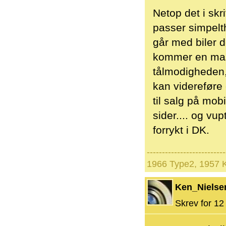
Netop det i skr
passer simpelt
går med biler 
kommer en mass
tålmodigheden,
kan videreføre 
til salg på mo
sider.... og vup
forrykt i DK.
--------------------------
1966 Type2, 1957 
Ken_Nielse
Skrev for 12 