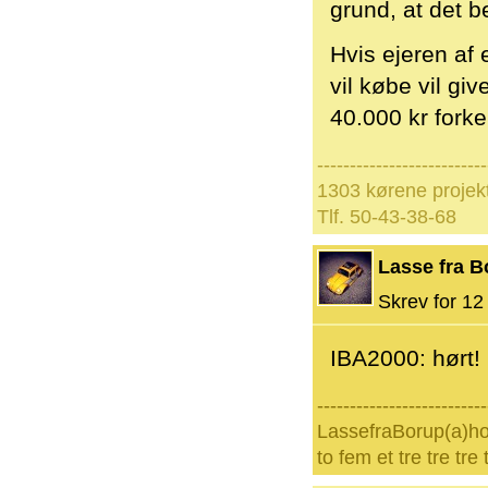
grund, at det b
Hvis ejeren af 
vil købe vil gi
40.000 kr fork
--------------------------
1303 kørene projekt,
Tlf. 50-43-38-68
Lasse fra B
Skrev for 12 
IBA2000: hørt!
--------------------------
LassefraBorup(a)h
to fem et tre tre tre