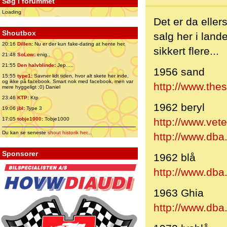
Søg i forummet
Loading
Det er da eller
Shoutbox
salg her i lande
20:16
Dillen
:
Nu er der kun fake-dating at hente her.
sikkert flere...
21:48
SoLow
:
enig..
21:55
Den halvblinde
:
Jep.....
1956 sand
15:55
type1
:
Savner lidt tiden, hvor alt skete her inde,
og ikke på facebook. Smart nok med facebook, men var
http://www.the
mere hyggeligt ;0) Daniel
23:46
KTP
:
Ktp
1962 beryl
19:06
jbl
:
Type 3
17:05
tobje1000
:
Tobje1000
http://www.vet
Du kan se seneste
shout historik her
...
http://www.dba
Sponsorer
1962 blå
http://www.dba
1963 Ghia
http://www.db