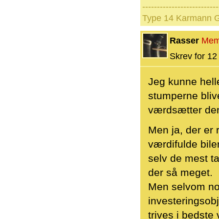
--------------------------
Type 14 Karmann G
Rasser
Mem
Skrev for 12 
Jeg kunne hell
stumperne blive
værdsætter de
Men ja, der er
værdifulde bile
selv de mest ta
der så meget.
Men selvom nog
investeringsobj
trives i bedste