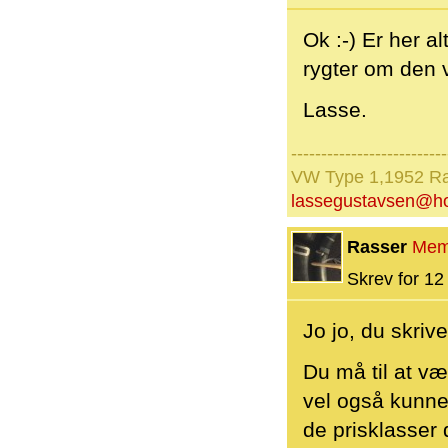
Ok :-) Er her a
rygter om den 
Lasse.
--------------------------
VW Type 1,1952 Ra
lassegustavsen@ho
Rasser
Mem
Skrev for 12 
Jo jo, du skriv
Du må til at væ
vel også kunne 
de prisklasser 