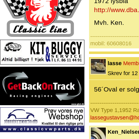
1972 lysblå
http://www.dba
Mvh. Ken.
--------------------------
mobil: 60608016
lasse
Memb
Skrev for 12 
56´Oval er solg
--------------------------
VW Type 1,1952 Ra
lassegustavsen@ho
Ken_Nielse