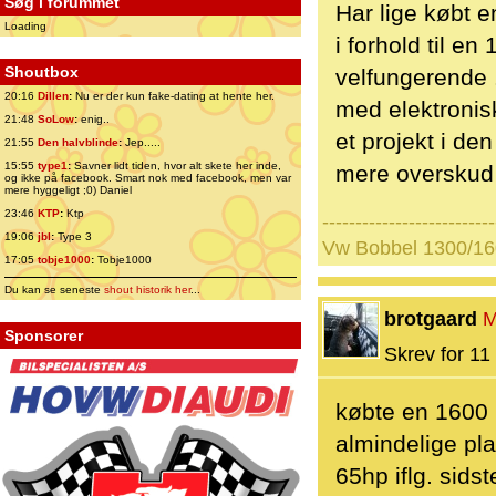
Søg i forummet
Har lige købt 
Loading
i forhold til e
Shoutbox
velfungerende .
20:16
Dillen
:
Nu er der kun fake-dating at hente her.
med elektronis
21:48
SoLow
:
enig..
et projekt i de
21:55
Den halvblinde
:
Jep.....
15:55
type1
:
Savner lidt tiden, hvor alt skete her inde,
mere overskud 
og ikke på facebook. Smart nok med facebook, men var
mere hyggeligt ;0) Daniel
23:46
KTP
:
Ktp
--------------------------
19:06
jbl
:
Type 3
Vw Bobbel 1300/16
17:05
tobje1000
:
Tobje1000
Du kan se seneste
shout historik her
...
brotgaard
M
Sponsorer
Skrev for 11 
købte en 1600 m
almindelige pla
65hp iflg. sidst