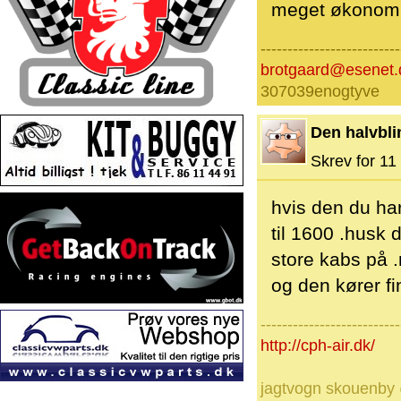
meget økonomisk
--------------------------
brotgaard@esenet.
307039enogtyve
Den halvbli
Skrev for 11 
hvis den du ha
til 1600 .husk 
store kabs på .
og den kører fin
--------------------------
http://cph-air.dk/
jagtvogn skouenby