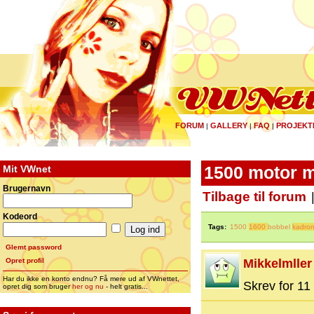
FORUM
GALLERY
FAQ
PROJEKT
|
|
|
Mit VWnet
1500 motor 
Brugernavn
Tilbage til forum
Kodeord
Tags:
1500
1600
bobbel
kadro
Glemt password
Opret profil
Mikkelmller
Har du ikke en konto endnu? Få mere ud af VWnettet,
Skrev for 11 
opret dig som bruger
her og nu
- helt gratis...