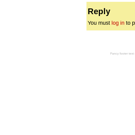
Reply
You must
log in
to p
Fancy footer tex