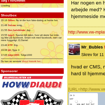
Søg i forummet
Har nogen en 
Loading
arbejde med? H
Shoutbox
hjemmeside men
20:16
Dillen
:
Nu er der kun fake-dating at hente her.
21:48
SoLow
:
enig..
--------------------------
21:55
Den halvblinde
:
Jep.....
http://www.vw-mpl
15:55
type1
:
Savner lidt tiden, hvor alt skete her inde,
og ikke på facebook. Smart nok med facebook, men var
mere hyggeligt ;0) Daniel
23:46
KTP
:
Ktp
Mr_Bubles
19:06
jbl
:
Type 3
Skrev for 11 
17:05
tobje1000
:
Tobje1000
Du kan se seneste
shout historik her
...
hvad er CMS, 
Sponsorer
hard til hjemme
--------------------------
[URL=http://www.v