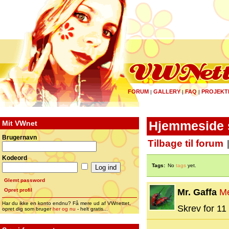
FORUM
GALLERY
FAQ
PROJEKT
|
|
|
Mit VWnet
Hjemmeside 
Brugernavn
Tilbage til forum
Kodeord
Tags:
No
tags
yet.
Glemt password
Opret profil
Mr. Gaffa
M
Har du ikke en konto endnu? Få mere ud af VWnettet,
Skrev for 11 
opret dig som bruger
her og nu
- helt gratis...