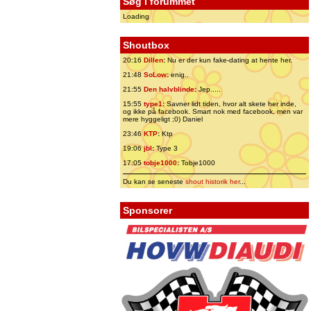
Søg i forummet
Loading
Shoutbox
20:16
Dillen
:
Nu er der kun fake-dating at hente her.
21:48
SoLow
:
enig..
21:55
Den halvblinde
:
Jep.....
15:55
type1
:
Savner lidt tiden, hvor alt skete her inde,
og ikke på facebook. Smart nok med facebook, men var
mere hyggeligt ;0) Daniel
23:46
KTP
:
Ktp
19:06
jbl
:
Type 3
17:05
tobje1000
:
Tobje1000
Du kan se seneste
shout historik her
...
Sponsorer