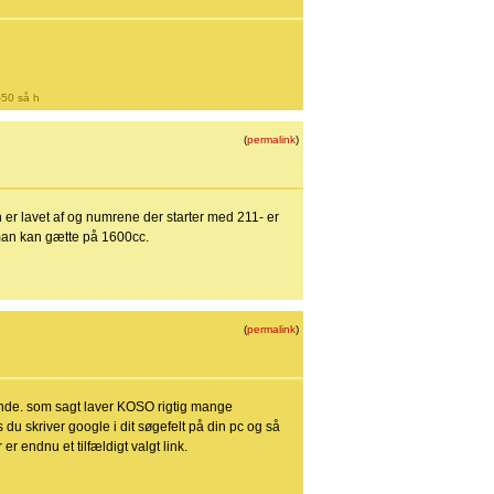
-50 så h
(
permalink
)
 er lavet af og numrene der starter med 211- er
 man kan gætte på 1600cc.
(
permalink
)
 finde. som sagt laver KOSO rigtig mange
du skriver google i dit søgefelt på din pc og så
 endnu et tilfældigt valgt link.