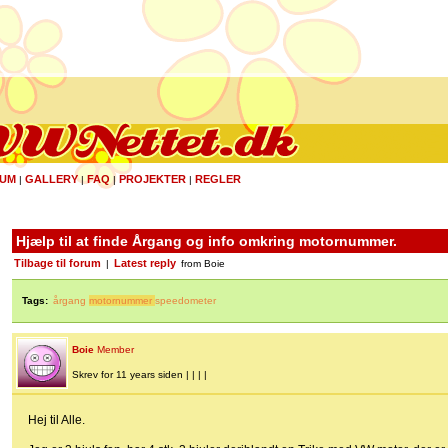
UM
GALLERY
FAQ
PROJEKTER
REGLER
|
|
|
|
Hjælp til at finde Årgang og info omkring motornummer.
Tilbage til forum
Latest reply
|
from Boie
Tags:
årgang
motornummer
speedometer
Boie
Member
Skrev for 11 years siden | | | |
Hej til Alle.