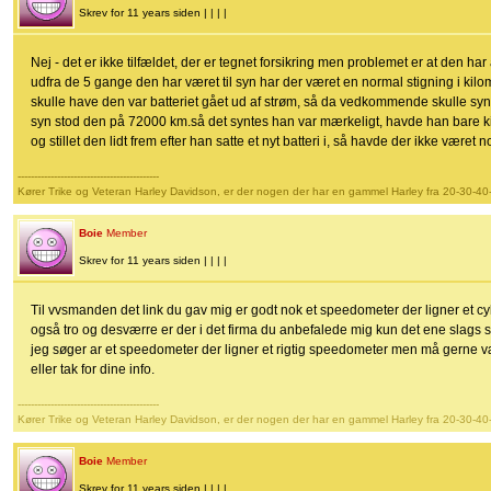
Skrev for 11 years siden | | | |
Nej - det er ikke tilfældet, der er tegnet forsikring men problemet er at den ha
udfra de 5 gange den har været til syn har der været en normal stigning i kilo
skulle have den var batteriet gået ud af strøm, så da vedkommende skulle sy
syn stod den på 72000 km.så det syntes han var mærkeligt, havde han bare kik
og stillet den lidt frem efter han satte et nyt batteri i, så havde der ikke være
-------------------------------------------
Kører Trike og Veteran Harley Davidson, er der nogen der har en gammel Harley fra 20-30-40
Boie
Member
Skrev for 11 years siden | | | |
Til vvsmanden det link du gav mig er godt nok et speedometer der ligner et c
også tro og desværre er der i det firma du anbefalede mig kun det ene slags s
jeg søger ar et speedometer der ligner et rigtig speedometer men må gerne 
eller tak for dine info.
-------------------------------------------
Kører Trike og Veteran Harley Davidson, er der nogen der har en gammel Harley fra 20-30-40
Boie
Member
Skrev for 11 years siden | | | |