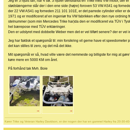
Jeg er 3 hjuls fan, har 4 stk. 3 hjuler deriblandt en Trike med VW motor, d
stødstængerne står der i den ene side (højre) foroven 53 VW AS41 og forned
der 22 VW AS41 og forneden 211 101 101E, er det parrede cylinder eller er de
1971 og er modificeret af en ingeniør fra VW fabrikken efter den nye ordning f
stelnummer (som min Mercedes Trike har)da den er modificeret via TÜV i Tyskl
hel bærepose med TÜV erklæringer.
Den er udstyret med dobbelte Weber men det er vel tilført senere? der er vel
Jeg har faktisk et spørgsmål til: min forsikring vil gerne have et speedometer
det kan stilles til zero, og det må det ikke.
Mit spørgsmål er så, hvad ville være det nemmeste og billigste for mig at gøre?
køre mere en 5000 KM om året.
På forhånd tak Mvh. Boie
→
→
-------------------------------------------
Kører Trike og Veteran Harley Davidson, er der nogen der har en gammel Harley fra 20-30-40