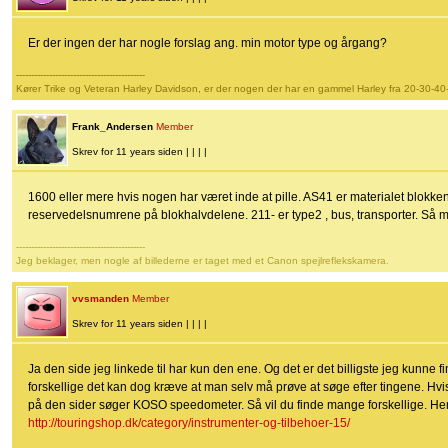
Er der ingen der har nogle forslag ang. min motor type og årgang?
-------------------------------------------
Kører Trike og Veteran Harley Davidson, er der nogen der har en gammel Harley fra 20-30-40
Frank_Andersen
Member
Skrev for 11 years siden | | | |
1600 eller mere hvis nogen har været inde at pille. AS41 er materialet blokken
reservedelsnumrene på blokhalvdelene. 211- er type2 , bus, transporter. Så
-------------------------------------------
Jeg beklager, men nogle af billederne er taget med et Canon spejlreflekskamera.
vvsmanden
Member
Skrev for 11 years siden | | | |
Ja den side jeg linkede til har kun den ene. Og det er det billigste jeg kunne
forskellige det kan dog kræve at man selv må prøve at søge efter tingene. Hvis 
på den sider søger KOSO speedometer. Så vil du finde mange forskellige. Her er
http://touringshop.dk/category/instrumenter-og-tilbehoer-15/