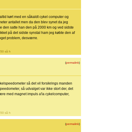
r altid kørt med en såkaldt cykel computer og
meter antallet men da den blev synet da jeg
ne den satte han den på 2000 km og ved sidste
ket på det sidste synstal ham jeg købte den af
t noget problem, desværre.
-50 så h
(
permalink
)
ykelspeedometer så det vil forsikrings manden
peedometer, så udvalget var ikke stort der, det
være med magnet impuls a'la cykelcomputer,
-50 så h
(
permalink
)