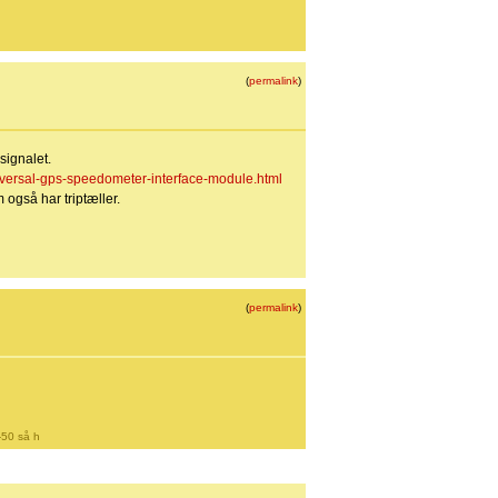
(
permalink
)
signalet.
iversal-gps-speedometer-interface-module.html
 også har triptæller.
(
permalink
)
-50 så h