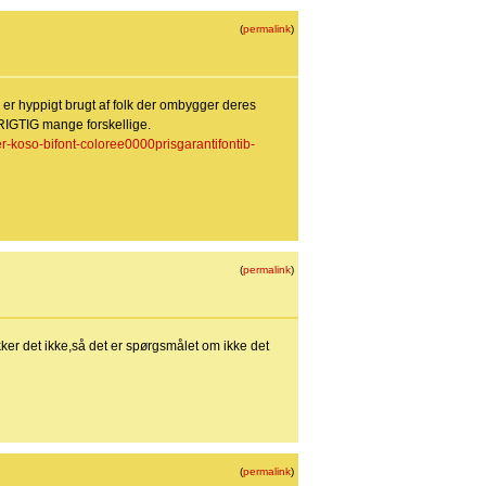
(
permalink
)
er hyppigt brugt af folk der ombygger deres
 RIGTIG mange forskellige.
r-koso-bifont-coloree0000prisgarantifontib-
(
permalink
)
kker det ikke,så det er spørgsmålet om ikke det
(
permalink
)