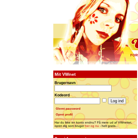
FOR
Mit VWnet
Brugernavn
Kodeord
Glemt password
Opret profil
Har du ikke en konto endnu? Få mere ud af VWnettet,
opret dig som bruger
her og nu
- helt gratis...