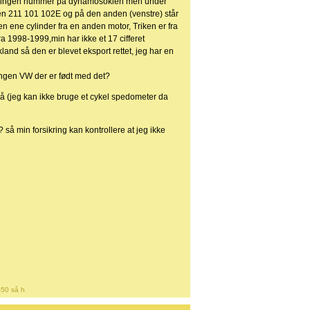
er er ingen nummer på dynamosoklen men under
en 211 101 102E og på den anden (venstre) står
n ene cylinder fra en anden motor, Triken er fra
ra 1998-1999,min har ikke et 17 cifferet
and så den er blevet eksport rettet, jeg har en
 ingen VW der er født med det?
 på (jeg kan ikke bruge et cykel spedometer da
 så min forsikring kan kontrollere at jeg ikke
-50 så h