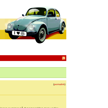
(
permalink
)