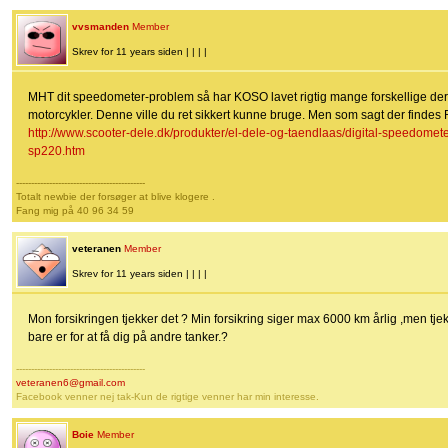
vvsmanden
Member
Skrev for 11 years siden | | | |
MHT dit speedometer-problem så har KOSO lavet rigtig mange forskellige der 
motorcykler. Denne ville du ret sikkert kunne bruge. Men som sagt der findes
http://www.scooter-dele.dk/produkter/el-dele-og-taendlaas/digital-speedomete
sp220.htm
-------------------------------------------
Totalt newbie der forsøger at blive klogere .
Fang mig på 40 96 34 59
veteranen
Member
Skrev for 11 years siden | | | |
Mon forsikringen tjekker det ? Min forsikring siger max 6000 km årlig ,men tje
bare er for at få dig på andre tanker.?
-------------------------------------------
veteranen6@gmail.com
Facebook venner nej tak-Kun de rigtige venner har min interesse.
Boie
Member