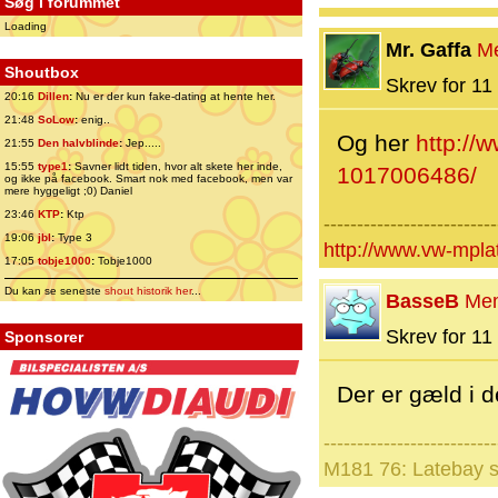
Søg i forummet
Loading
Mr. Gaffa
M
Shoutbox
Skrev for 11 
20:16
Dillen
:
Nu er der kun fake-dating at hente her.
21:48
SoLow
:
enig..
Og her
http://
21:55
Den halvblinde
:
Jep.....
15:55
type1
:
Savner lidt tiden, hvor alt skete her inde,
1017006486/
og ikke på facebook. Smart nok med facebook, men var
mere hyggeligt ;0) Daniel
23:46
KTP
:
Ktp
--------------------------
19:06
jbl
:
Type 3
http://www.vw-mpl
17:05
tobje1000
:
Tobje1000
Du kan se seneste
shout historik her
...
BasseB
Me
Skrev for 11 
Sponsorer
Der er gæld i de
--------------------------
M181 76: Latebay s