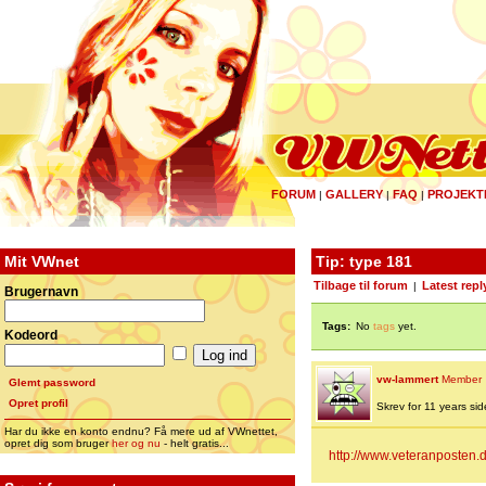
FORUM
GALLERY
FAQ
PROJEKT
|
|
|
Mit VWnet
Tip: type 181
Tilbage til forum
Latest repl
|
Brugernavn
Tags:
No
tags
yet.
Kodeord
vw-lammert
Member
Glemt password
Opret profil
Skrev for 11 years side
Har du ikke en konto endnu? Få mere ud af VWnettet,
opret dig som bruger
her og nu
- helt gratis...
http://www.veteranposten