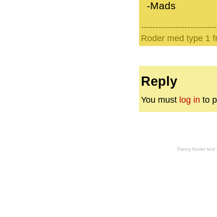
-Mads
--------------------------
Roder med type 1 fr
Reply
You must
log in
to p
Fancy footer tex