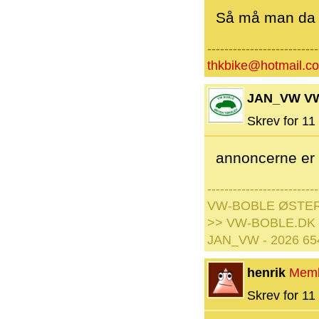
Så må man da hå
--------------------------
thkbike@hotmail.c
JAN_VW V
Skrev for 11 
annoncerne er 
--------------------------
VW-BOBLE ØSTE
>> VW-BOBLE.DK
JAN_VW - 2026 65
henrik
Mem
Skrev for 11 