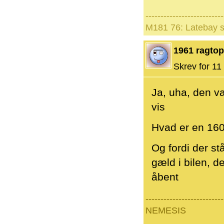
--------------------------
M181 76: Latebay s
1961 ragtop
Skrev for 11 
Ja, uha, den va
vis
Hvad er en 16
Og fordi der st
gæld i bilen, 
åbent
--------------------------
NEMESIS