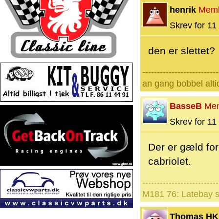
henrik
Mem
Skrev for 11 
den er slettet?
--------------------------
an gang bobbel alti
BasseB
Me
Skrev for 11 
Der er gæld for
cabriolet.
--------------------------
M181 76: Latebay s
Thomas HK