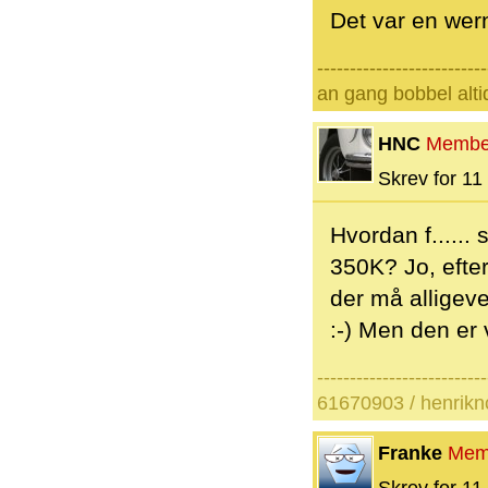
Det var en wer
--------------------------
an gang bobbel alti
HNC
Membe
Skrev for 11 
Hvordan f......
350K? Jo, efter
der må alligev
:-) Men den er 
--------------------------
61670903 / henrik
Franke
Mem