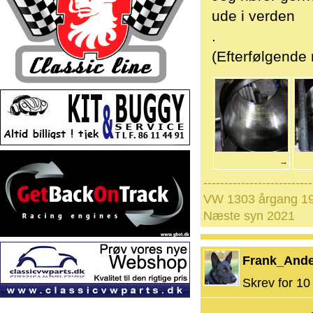
ude i verden
.
(Efterfølgende 
→
--------------------------
VW 1303 årgang 19
Næste syn 2021
Frank_And
Skrev for 10 