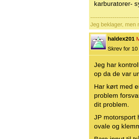
karburatorer- 
--------------------------
Jeg beklager, men n
haldex201
Skrev for 10 
Jeg har kontrol
op da de var un
Har kørt med e
problem forsvan
dit problem.
JP motorsport h
ovale og klemme