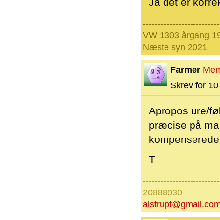
Ja det er korre
--------------------------
VW 1303 årgang 19
Næste syn 2021
Farmer
Mem
Skrev for 10 
Apropos ure/føl
præcise på mar
kompenserede, 
T
--------------------------
20888030
alstrupt@gmail.co