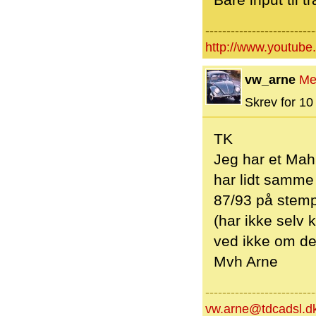
Bare input til t
--------------------------
http://www.youtube
vw_arne
Me
Skrev for 10 
TK
Jeg har et Mah
har lidt samme 
87/93 på stemp
(har ikke selv
ved ikke om de
Mvh Arne
--------------------------
vw.arne@tdcadsl.d