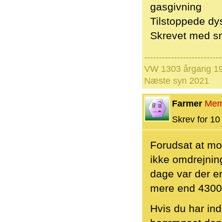
gasgivning
Tilstoppede dy
Skrevet med sm
--------------------------
VW 1303 årgang 19
Næste syn 2021
Farmer
Mem
Skrev for 10 
Forudsat at mo
ikke omdrejning
dage var der e
mere end 4300
Hvis du har ind