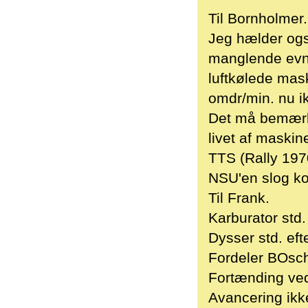
Til Bornholmer.
Jeg hælder ogs
manglende evne
luftkølede mas
omdr/min. nu i
Det må bemærke
livet af maski
TTS (Rally 19
NSU'en slog ko
Til Frank.
Karburator std
Dysser std. eft
Fordeler BOsc
Fortænding ved
Avancering ikk