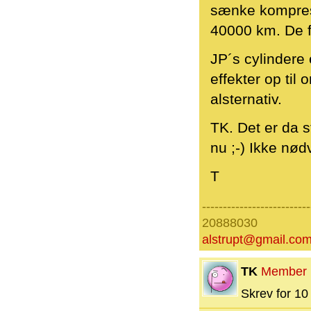
sænke kompress
40000 km. De fø
JP´s cylindere 
effekter op til
alsternativ.
TK. Det er da s
nu ;-) Ikke nø
T
--------------------------
20888030
alstrupt@gmail.co
TK
Member
Skrev for 10 