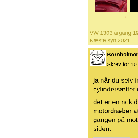
→
--------------------------
VW 1303 årgang 19
Næste syn 2021
Bornholme
Skrev for 10 
ja når du selv 
cylindersættet e
det er en nok d
motordræber at 
gangen på motor
siden.