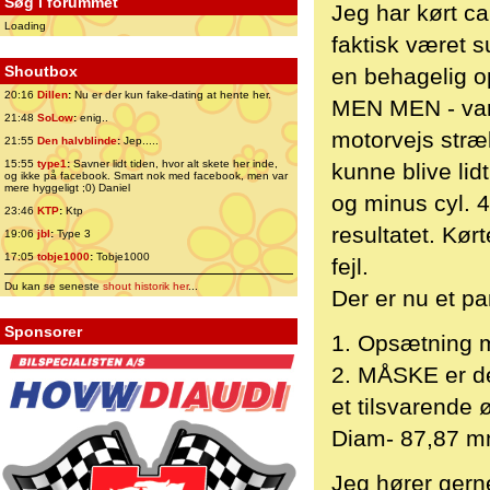
Søg i forummet
Jeg har kørt c
Loading
faktisk været s
Shoutbox
en behagelig o
20:16
Dillen
:
Nu er der kun fake-dating at hente her.
MEN MEN - var 
21:48
SoLow
:
enig..
motorvejs stræk
21:55
Den halvblinde
:
Jep.....
15:55
type1
:
Savner lidt tiden, hvor alt skete her inde,
kunne blive lid
og ikke på facebook. Smart nok med facebook, men var
mere hyggeligt ;0) Daniel
og minus cyl. 4
23:46
KTP
:
Ktp
resultatet. Kør
19:06
jbl
:
Type 3
17:05
tobje1000
:
Tobje1000
fejl.
Du kan se seneste
shout historik her
...
Der er nu et pa
Sponsorer
1. Opsætning m
2. MÅSKE er de
et tilsvarende
Diam- 87,87 m
Jeg hører gerne