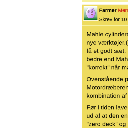
Farmer
Mem
Skrev for 10 
Mahle cylindere
nye værktøjer.(
få et godt sæt.
bedre end Mahl
"korrekt" når m
Ovenstående pr
Motordræberen 
kombination af 
Før i tiden lav
ud af at den en
"zero deck" og