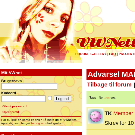
FORUM
GALLERY
FAQ
PROJEKT
|
|
|
Mit VWnet
Advarsel MA
Brugernavn
Tilbage til forum
Kodeord
Tags:
No
tags
yet.
Glemt password
Opret profil
TK
Member
Har du ikke en konto endnu? Få mere ud af VWnettet,
Skrev for 10 
opret dig som bruger
her og nu
- helt gratis...