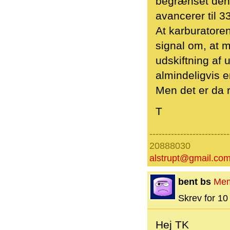
begrænset den 
avancerer til 
At karburatoren
signal om, at m
udskiftning af 
almindeligvis e
Men det er da r
T
--------------------------
20888030
alstrupt@gmail.co
bent bs
Me
Skrev for 10 
Hej TK