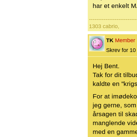
har et enkelt 
--------------------------
1303 cabrio,
TK
Member
Skrev for 10 
Hej Bent.
Tak for dit til
kaldte en "krigs
For at imødekom
jeg gerne, som
årsagen til ska
manglende vide
med en gammel 