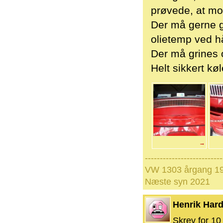
prøvede, at m
Der må gerne gr
olietemp ved h
Der må grines 
Helt sikkert kø
→
--------------------------
VW 1303 årgang 19
Næste syn 2021
Henrik Hard
Skrev for 10 