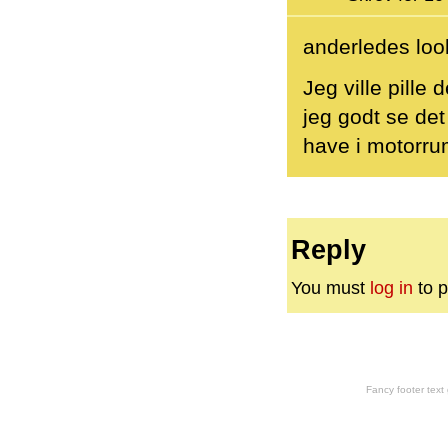
anderledes loo
Jeg ville pille
jeg godt se det
have i motorru
Reply
You must
log in
to p
Fancy footer tex