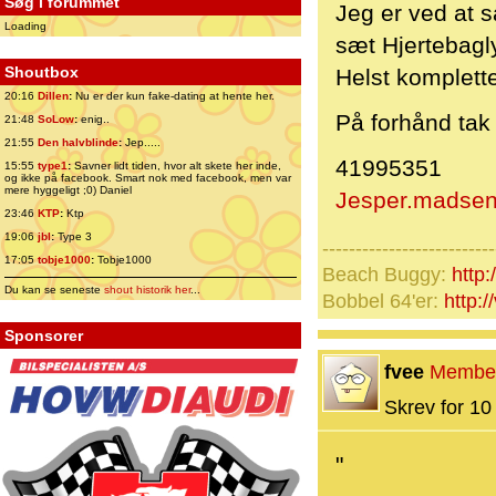
Søg i forummet
Jeg er ved at s
Loading
sæt Hjertebagly
Shoutbox
Helst komplette
20:16
Dillen
:
Nu er der kun fake-dating at hente her.
På forhånd tak
21:48
SoLow
:
enig..
21:55
Den halvblinde
:
Jep.....
41995351
15:55
type1
:
Savner lidt tiden, hvor alt skete her inde,
og ikke på facebook. Smart nok med facebook, men var
mere hyggeligt ;0) Daniel
Jesper.madse
23:46
KTP
:
Ktp
19:06
jbl
:
Type 3
--------------------------
17:05
tobje1000
:
Tobje1000
Beach Buggy:
http:
Du kan se seneste
shout historik her
...
Bobbel 64'er:
http:
Sponsorer
fvee
Membe
Skrev for 10 
"