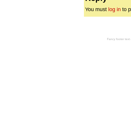
You must
log in
to p
Fancy footer tex