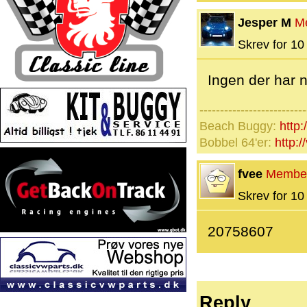
Jesper M
M
Skrev for 10 
Ingen der har 
--------------------------
Beach Buggy:
http:
Bobbel 64'er:
http:
fvee
Membe
Skrev for 10 
20758607
Reply