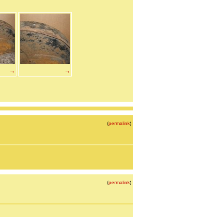
→
→
(
permalink
)
(
permalink
)