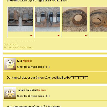
Blæserhus, kan også bruges til 25 HK, kr. 150.-
→
→
→
-------------------------------------------
Dele til salg :
Tlf. til Anders 60 81 60 04.
fvee
Member
Skrev for 10 years siden | | | |
Det kan cyl plader også men så er det ikkeBLÅHATTTTTTTTTT
Torkild fra Osted
Member
Skrev for 10 years siden | | | |
Næ, men en hurtig måde at få 5 HK mere!!