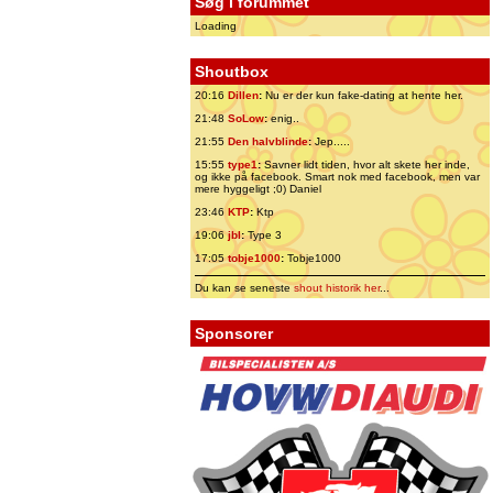
Søg i forummet
Loading
Shoutbox
20:16
Dillen
:
Nu er der kun fake-dating at hente her.
21:48
SoLow
:
enig..
21:55
Den halvblinde
:
Jep.....
15:55
type1
:
Savner lidt tiden, hvor alt skete her inde,
og ikke på facebook. Smart nok med facebook, men var
mere hyggeligt ;0) Daniel
23:46
KTP
:
Ktp
19:06
jbl
:
Type 3
17:05
tobje1000
:
Tobje1000
Du kan se seneste
shout historik her
...
Sponsorer