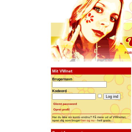
FOR
Mit VWnet
Brugernavn
Kodeord
Glemt password
Opret profil
Har du ikke en konto endnu? Få mere ud af VWnettet,
opret dig som bruger
her og nu
- helt gratis...