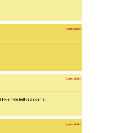
(
permalink
)
(
permalink
)
Hk er ikke helt ved siden af.
(
permalink
)