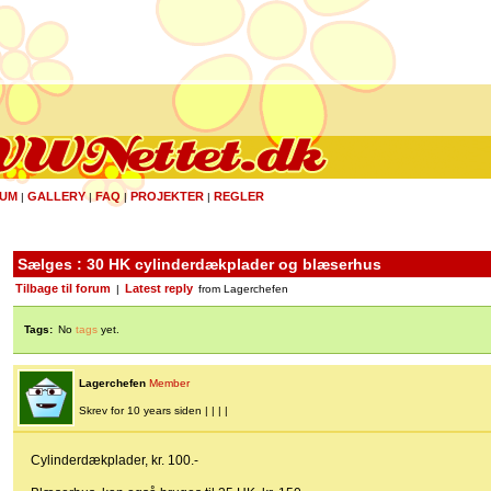
UM
GALLERY
FAQ
PROJEKTER
REGLER
|
|
|
|
Sælges : 30 HK cylinderdækplader og blæserhus
Tilbage til forum
Latest reply
|
from Lagerchefen
Tags:
No
tags
yet.
Lagerchefen
Member
Skrev for 10 years siden | | | |
Cylinderdækplader, kr. 100.-