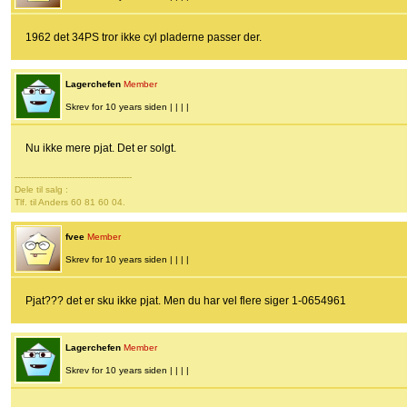
1962 det 34PS tror ikke cyl pladerne passer der.
Lagerchefen
Member
Skrev for 10 years siden | | | |
Nu ikke mere pjat. Det er solgt.
-------------------------------------------
Dele til salg :
Tlf. til Anders 60 81 60 04.
fvee
Member
Skrev for 10 years siden | | | |
Pjat??? det er sku ikke pjat. Men du har vel flere siger 1-0654961
Lagerchefen
Member
Skrev for 10 years siden | | | |