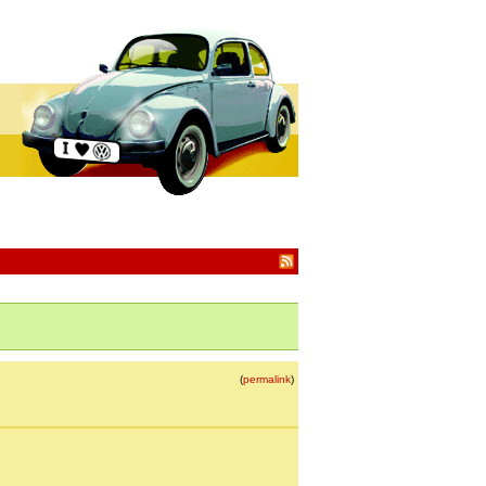
(
permalink
)