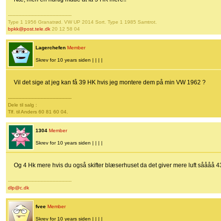
-------------------------------------------
Type 1 1956 Granatrød. VW UP 2014 Sort. Type 1 1985 Samtrot.
bpkk@post.tele.dk
20 12 58 04
Lagerchefen
Member
Skrev for 10 years siden | | | |
Vil det sige at jeg kan få 39 HK hvis jeg montere dem på min VW 1962 ?
-------------------------------------------
Dele til salg :
Tlf. til Anders 60 81 60 04.
1304
Member
Skrev for 10 years siden | | | |
Og 4 Hk mere hvis du også skifter blæserhuset da det giver mere luft såååå 43 
-------------------------------------------
dlp@c.dk
fvee
Member
Skrev for 10 years siden | | | |