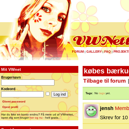
FORUM
GALLERY
FAQ
PROJEKT
|
|
|
Mit VWnet
købes bærkug
Brugernavn
Tilbage til forum
Kodeord
Tags:
No
tags
yet.
Glemt password
Opret profil
jensh
Memb
Har du ikke en konto endnu? Få mere ud af VWnettet,
Skrev for 10 
opret dig som bruger
her og nu
- helt gratis...