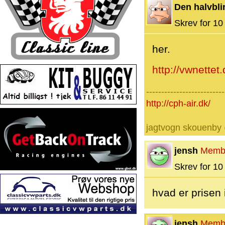
Den halvbli
Skrev for 10 
her.
http://vwnettet
--------------------------
http://cph-air.dk/
jagtvogn skouenby
jensh
Memb
Skrev for 10 
hvad er prisen 
jensh
Memb