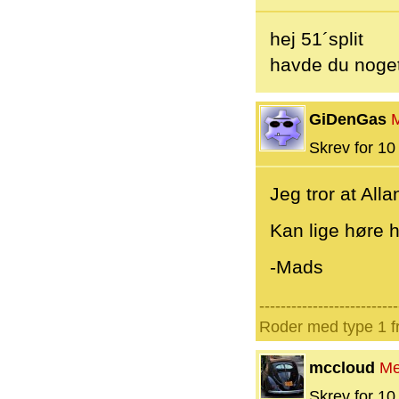
hej 51´split
havde du noge
GiDenGas
Skrev for 10 
Jeg tror at Al
Kan lige høre 
-Mads
--------------------------
Roder med type 1 fr
mccloud
Me
Skrev for 10 