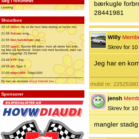
Søg i forummet
bærkugle forbr
Loading
28441981
Shoutbox
20:16
Dillen
:
Nu er der kun fake-dating at hente her.
21:48
SoLow
:
enig..
Willy
Memb
21:55
Den halvblinde
:
Jep.....
Skrev for 10 
15:55
type1
:
Savner lidt tiden, hvor alt skete her inde,
og ikke på facebook. Smart nok med facebook, men var
mere hyggeligt ;0) Daniel
23:46
KTP
:
Ktp
Jeg har en komp
19:06
jbl
:
Type 3
17:05
tobje1000
:
Tobje1000
--------------------------
Du kan se seneste
shout historik her
...
mobil nr: 22525380
Sponsorer
jensh
Memb
Skrev for 10 
mangler stadig