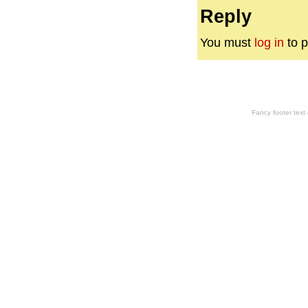
Reply
You must
log in
to p
Fancy footer tex