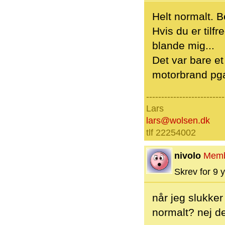
Helt normalt. B
Hvis du er tilfr
blande mig...
Det var bare et
motorbrand pga 
--------------------------
Lars
lars@wolsen.dk
tlf 22254002
nivolo
Mem
Skrev for 9 y
når jeg slukker 
normalt? nej d