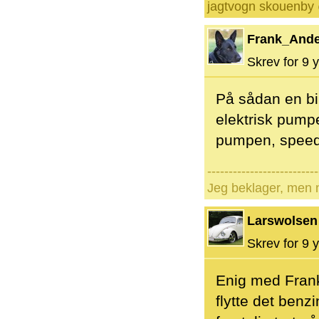
jagtvogn skouenby
Frank_And
Skrev for 9 y
På sådan en bil
elektrisk pump
pumpen, speede
--------------------------
Jeg beklager, men n
Larswolsen
Skrev for 9 y
Enig med Frank 
flytte det benz