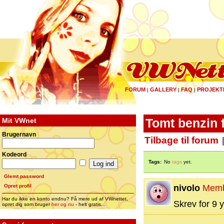
FORUM
GALLERY
FAQ
PROJEKT
|
|
|
Mit VWnet
Tomt benzin f
Brugernavn
Tilbage til forum
Kodeord
Tags:
No
tags
yet.
Glemt password
Opret profil
nivolo
Mem
Har du ikke en konto endnu? Få mere ud af VWnettet,
Skrev for 9 y
opret dig som bruger
her og nu
- helt gratis...