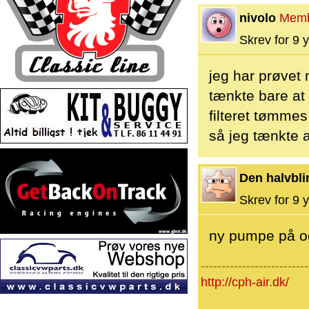
nivolo
Mem
Skrev for 9 y
jeg har prøvet
tænkte bare at 
filteret tømme
så jeg tænkte 
Den halvbli
Skrev for 9 y
ny pumpe på og
--------------------------
http://cph-air.dk/