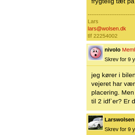
frygtelig tæt på
--------------------------
Lars
lars@wolsen.dk
tlf 22254002
nivolo
Mem
Skrev for 9 y
jeg kører i bil
vejeret har vær
placering. Men
til 2 idf`er? Er
Larswolsen
Skrev for 9 y