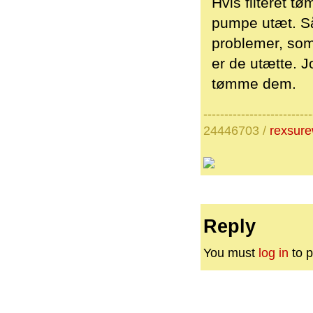
Hvis filteret t
pumpe utæt. Så
problemer, som
er de utætte. J
tømme dem.
--------------------------
24446703 /
rexsur
Reply
You must
log in
to p