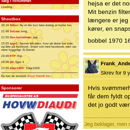
Søg i forummet
hejsa er det no
Loading
Mit benzin filt
Shoutbox
længere er jeg 
20:16
Dillen
:
Nu er der kun fake-dating at hente her.
kører, en snaps
21:48
SoLow
:
enig..
21:55
Den halvblinde
:
Jep.....
bobbel 1970 16
15:55
type1
:
Savner lidt tiden, hvor alt skete her inde,
og ikke på facebook. Smart nok med facebook, men var
mere hyggeligt ;0) Daniel
23:46
KTP
:
Ktp
19:06
jbl
:
Type 3
Frank_And
17:05
tobje1000
:
Tobje1000
Skrev for 9 y
Du kan se seneste
shout historik her
...
Hvis svømmerh
Sponsorer
får dem fyldt 
det jo godt vær
--------------------------
Jeg beklager, men n