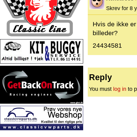
Skrev for 8 y
Hvis de ikke er
billeder?
24434581
Reply
You must
log in
to p