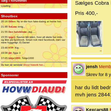
Søg i forummet
Sælges Cobra B
Loading
Pris 400,-
Shoutbox
20:16
Dillen
:
Nu er der kun fake-dating at hente her.
21:48
SoLow
:
enig..
21:55
Den halvblinde
:
Jep.....
15:55
type1
:
Savner lidt tiden, hvor alt skete her inde,
og ikke på facebook. Smart nok med facebook, men var
mere hyggeligt ;0) Daniel
23:46
KTP
:
Ktp
→
19:06
jbl
:
Type 3
17:05
tobje1000
:
Tobje1000
Du kan se seneste
shout historik her
...
jensh
Memb
Skrev for 8 y
Sponsorer
har du lidt bedr
mvh jens 2844
Kexcars88