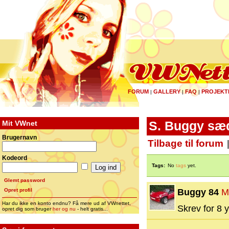
FORUM
GALLERY
FAQ
PROJEKT
|
|
|
Mit VWnet
S. Buggy sæ
Brugernavn
Tilbage til forum
Kodeord
Tags:
No
tags
yet.
Glemt password
Opret profil
Buggy 84
M
Har du ikke en konto endnu? Få mere ud af VWnettet,
Skrev for 8 y
opret dig som bruger
her og nu
- helt gratis...