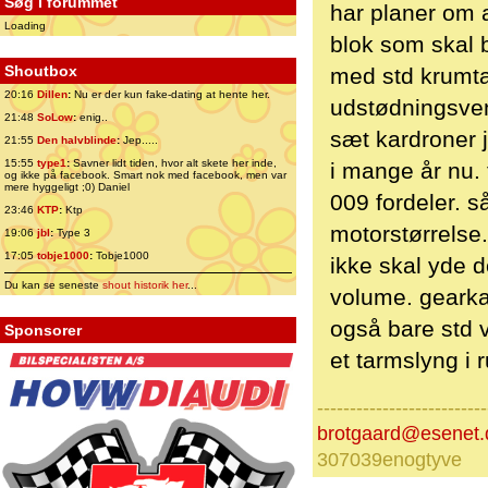
Søg i forummet
har planer om 
Loading
blok som skal 
Shoutbox
med std krumta
20:16
Dillen
:
Nu er der kun fake-dating at hente her.
udstødningsven
21:48
SoLow
:
enig..
sæt kardroner j
21:55
Den halvblinde
:
Jep.....
15:55
type1
:
Savner lidt tiden, hvor alt skete her inde,
i mange år nu. 
og ikke på facebook. Smart nok med facebook, men var
mere hyggeligt ;0) Daniel
009 fordeler. s
23:46
KTP
:
Ktp
motorstørrelse
19:06
jbl
:
Type 3
17:05
tobje1000
:
Tobje1000
ikke skal yde d
Du kan se seneste
shout historik her
...
volume. gearka
også bare std v
Sponsorer
et tarmslyng i ru
--------------------------
brotgaard@esenet.
307039enogtyve