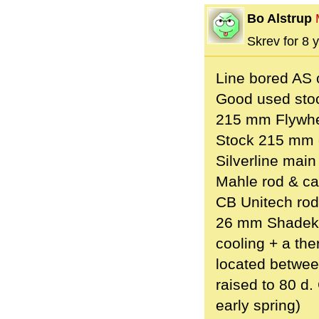
Bo Alstrup
Skrev for 8 y
Line bored AS 
Good used stoc
215 mm Flywhee
Stock 215 mm c
Silverline main
Mahle rod & c
CB Unitech rod
26 mm Shadek o
cooling + a the
located betwee
raised to 80 d.
early spring)