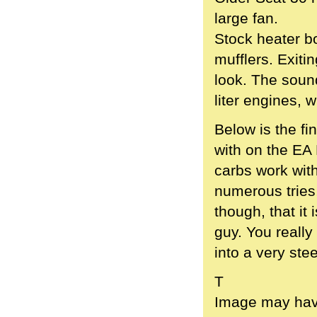
large fan.
Stock heater b
mufflers. Exiti
look. The soun
liter engines, 
Below is the fi
with on the EA 
carbs work with
numerous tries,
though, that i
guy. You really
into a very ste
T
Image may have