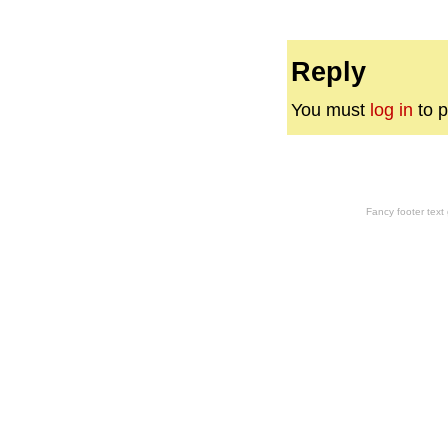
Reply
You must
log in
to p
Fancy footer tex