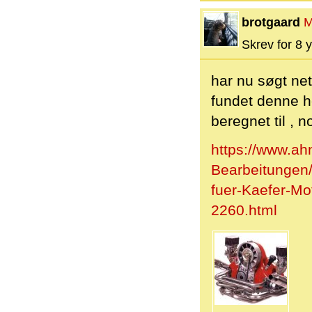
brotgaard
M
Skrev for 8 y
har nu søgt net
fundet denne he
beregnet til ,
https://www.a
Bearbeitungen/
fuer-Kaefer-M
2260.html