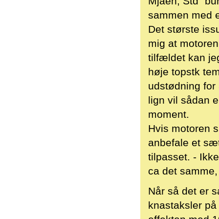
Mjaeh, Std "bu
sammen med et 
Det største iss
mig at motoren
tilfældet kan j
høje topstk tem
udstødning for 
lign vil sådan
moment.
Hvis motoren sk
anbefale et sæt
tilpasset. - Ik
ca det samme,
Når så det er s
knastaksler på