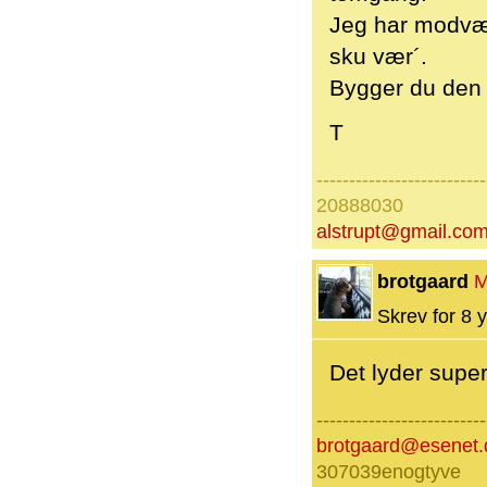
Jeg har modvægt
sku vær´.
Bygger du den o
T
--------------------------
20888030
alstrupt@gmail.co
brotgaard
M
Skrev for 8 y
Det lyder supe
--------------------------
brotgaard@esenet.
307039enogtyve