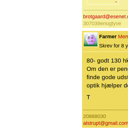
→
--------------------------
brotgaard@esenet.
307039enogtyve
Farmer
Mem
Skrev for 8 y
80- godt 130 h
Om den er peng
finde gode udst
optik hjælper 
T
--------------------------
20888030
alstrupt@gmail.co