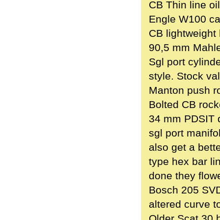
CB Thin line oi
Engle W100 cam
CB lightweight l
90,5 mm Mahle 
Sgl port cylin
style. Stock va
Manton push r
Bolted CB rocke
34 mm PDSIT du
sgl port manif
also get a bet
type hex bar li
done they flow
Bosch 205 SVDA
altered curve to
Older Scat 30 