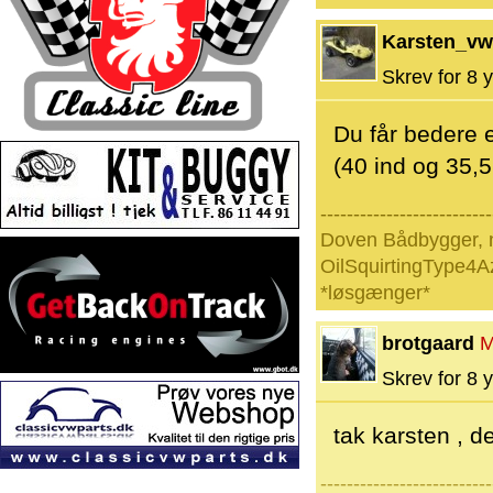
Karsten_vw
Skrev for 8 y
Du får bedere e
(40 ind og 35,5
--------------------------
Doven Bådbygger, 
OilSquirtingType4A
*løsgænger*
brotgaard
M
Skrev for 8 y
tak karsten , d
--------------------------