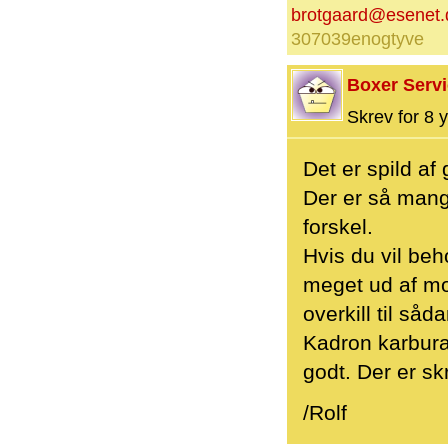
brotgaard@esenet.
307039enogtyve
Boxer Serv
Skrev for 8 y
Det er spild a
Der er så mange
forskel.
Hvis du vil be
meget ud af mo
overkill til så
Kadron karburat
godt. Der er sk
/Rolf