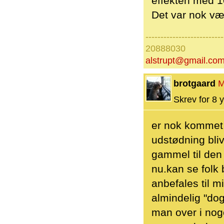
effekten med 1
Det var nok væ
--------------------------
20888030
alstrupt@gmail.co
brotgaard
M
Skrev for 8 y
er nok kommet 
udstødning bliv
gammel til den
nu.kan se folk 
anbefales til m
almindelig "do
man over i nog