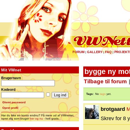
FORUM
GALLERY
FAQ
PROJEKT
|
|
|
Mit VWnet
bygge ny mot
Brugernavn
Tilbage til forum
Kodeord
Tags:
No
tags
yet.
Glemt password
Opret profil
brotgaard
M
Har du ikke en konto endnu? Få mere ud af VWnettet,
Skrev for 8 y
opret dig som bruger
her og nu
- helt gratis...