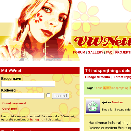
FORUM
GALLERY
FAQ
PROJEKT
|
|
|
Mit VWnet
T4 indsprøjtnings dele
Tilbage til forum
Latest repl
|
Brugernavn
Tags:
boks
dyser
indsprøjtning
s
Kodeord
sjukke
Member
Glemt password
Opret profil
Skrev for 3 years siden 
Har du ikke en konto endnu? Få mere ud af VWnettet,
opret dig som bruger
her og nu
- helt gratis...
Har diverse indsprøjtnings d
Delene er mellem Århus og 