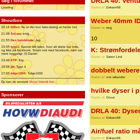
DRLA 40: Ventu
Søg i forummet
Loading
Startet af:
Eriksen66
Weber 40mm ID
Shoutbox
20:16
Dillen
:
Nu er der kun fake-dating at hente her.
Startet af:
treg
21:48
SoLow
:
enig..
10
21:55
Den halvblinde
:
Jep.....
15:55
type1
:
Savner lidt tiden, hvor alt skete her inde,
K: Strømfordel
og ikke på facebook. Smart nok med facebook, men var
mere hyggeligt ;0) Daniel
Startet af:
Søren Lind
23:46
KTP
:
Ktp
19:06
jbl
:
Type 3
dobbelt webere 
17:05
tobje1000
:
Tobje1000
Startet af:
ove wikander
Du kan se seneste
shout historik her
...
hvilke dyser i 
Sponsorer
Startet af:
Cruus
DRLA 40: Dyse
Startet af:
Eriksen66
Air/fuel ratio 
Startet af:
Eriksen66