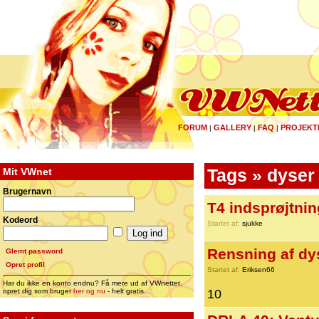
FORUM
GALLERY
FAQ
PROJEKT
|
|
|
Mit VWnet
Tags » dyser
Brugernavn
T4 indsprøjtnin
Kodeord
Startet af:
sjukke
Rensning af dy
Glemt password
Opret profil
Startet af:
Eriksen66
Har du ikke en konto endnu? Få mere ud af VWnettet,
opret dig som bruger
her og nu
- helt gratis...
10