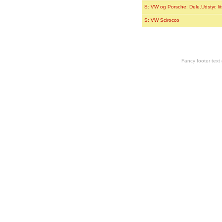
S: VW og Porsche: Dele.Udstyr. lit
S: VW Scirocco
Fancy footer tex