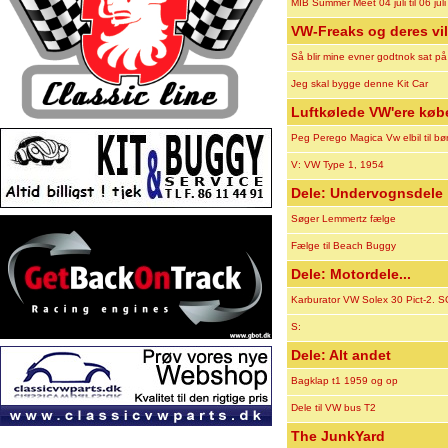
MIB Summer Meet 04 juli til 06 jul
VW-Freaks og deres vil
Så blir mine evner godtnok sat på 
Jeg skal bygge denne Kit Car
Luftkølede VW'ere køb
Peg Perego Magica Vw elbil til bø
V: VW Type 1, 1954
Dele: Undervognsdele
Søger Lemmertz fælge
Fælge til Beach Buggy
Dele: Motordele...
Karburator VW Solex 30 Pict-2. 
S:
Dele: Alt andet
Bagklap t1 1959 og op
Dele til VW bus T2
The JunkYard