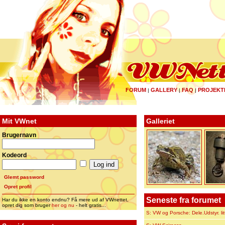
FORUM
GALLERY
FAQ
PROJEKT
|
|
|
Mit VWnet
Galleriet
Brugernavn
Kodeord
Glemt password
Opret profil
Seneste fra forumet
Har du ikke en konto endnu? Få mere ud af VWnettet,
opret dig som bruger
her og nu
- helt gratis...
S: VW og Porsche: Dele.Udstyr. lit