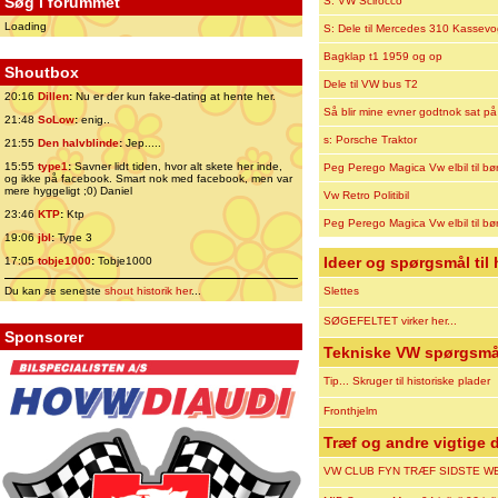
Søg i forummet
S: VW Scirocco
Loading
S: Dele til Mercedes 310 Kassev
Bagklap t1 1959 og op
Shoutbox
Dele til VW bus T2
20:16
Dillen
:
Nu er der kun fake-dating at hente her.
Så blir mine evner godtnok sat på 
21:48
SoLow
:
enig..
s: Porsche Traktor
21:55
Den halvblinde
:
Jep.....
15:55
type1
:
Savner lidt tiden, hvor alt skete her inde,
Peg Perego Magica Vw elbil til bø
og ikke på facebook. Smart nok med facebook, men var
mere hyggeligt ;0) Daniel
Vw Retro Politibil
23:46
KTP
:
Ktp
Peg Perego Magica Vw elbil til bø
19:06
jbl
:
Type 3
Ideer og spørgsmål til
17:05
tobje1000
:
Tobje1000
Du kan se seneste
shout historik her
...
Slettes
SØGEFELTET virker her...
Sponsorer
Tekniske VW spørgsmål
Tip... Skruger til historiske plader
Fronthjelm
Træf og andre vigtige d
VW CLUB FYN TRÆF SIDSTE WE
ÅR