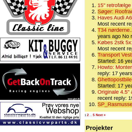
15" retrofælge
Søger: Roofrac
Haves Audi A6 
Most recent re
T34 nørderne..
years ago
No r
Købes 2stk 5x
Most recent re
Transport Vest
Started: 16 y
Howto: Monteri
reply: 17 year
Ghettopostbile
Started: 17 y
Originale 4.5"
recent reply: 
SP_Rasmusse
2
5
Next »
1
…
Projekter