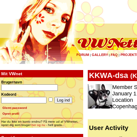
FORUM
GALLERY
FAQ
PROJEKT
|
|
|
Mit VWnet
KKWA-dsa
(
K
Brugernavn
Member S
January 1
Kodeord
Location
Copenha
Glemt password
Opret profil
Har du ikke en konto endnu? Få mere ud af VWnettet,
opret dig som bruger
her og nu
- helt gratis...
User Activity