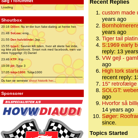
Søg i forummet
Recent Replies
Loading
custom made u
years ago
Shoutbox
Bornholmerens
20:16
Dillen
:
Nu er der kun fake-dating at hente her.
years ago
21:48
SoLow
:
enig..
Tiger tail plati
21:55
Den halvblinde
:
Jep.....
S:1969 early 
15:55
type1
:
Savner lidt tiden, hvor alt skete her inde,
og ikke på facebook. Smart nok med facebook, men var
reply: 13 year
mere hyggeligt ;0) Daniel
VW gejl - gaml
23:46
KTP
:
Ktp
ago
19:06
jbl
:
Type 3
High tork star
17:05
tobje1000
:
Tobje1000
recent reply: 
Du kan se seneste
shout historik her
...
15" retrofælge
SOLGT: weber
Sponsorer
ago
Hvorfor så bill
14 years ago
Søger: Roofrac
since.
Topics Started