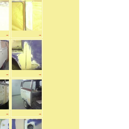
→
→
→
→
→
→