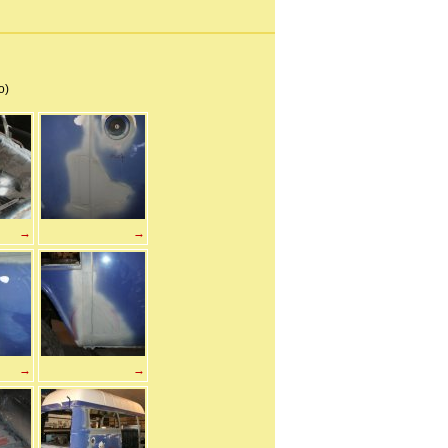
o)
→
→
→
→