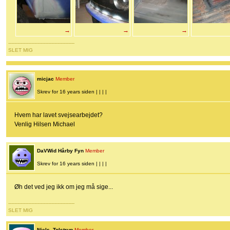
→
→
→
-------------------------------------------
SLET MIG
micjac
Member
Skrev for 16 years siden | | | |
Hvem har lavet svejsearbejdet?
Venlig Hilsen Michael
DaVWid Hårby Fyn
Member
Skrev for 16 years siden | | | |
Øh det ved jeg ikk om jeg må sige...
-------------------------------------------
SLET MIG
Niels_Tolstrup
Member