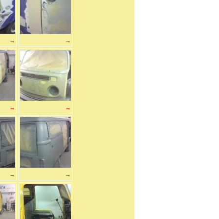
→
→
→
→
→
→