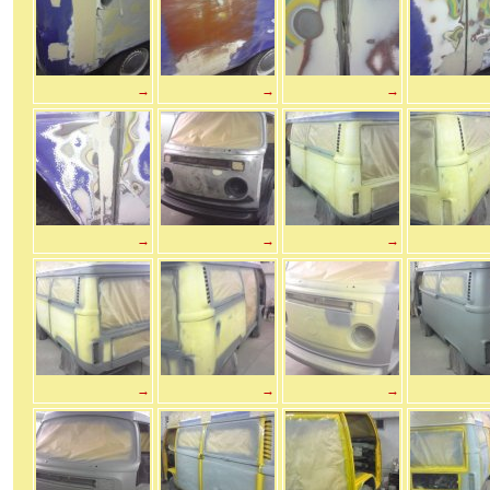
→
→
→
→
→
→
→
→
→