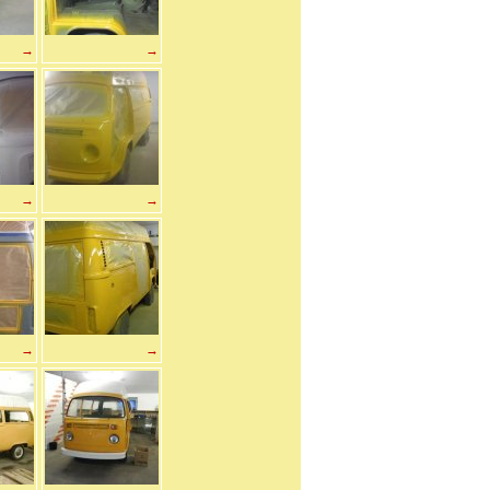
→
→
→
→
→
→