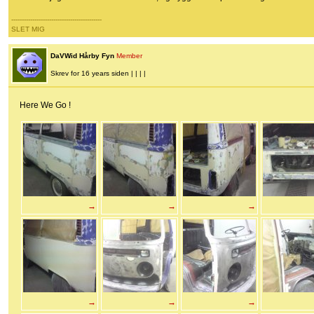
-------------------------------------------
SLET MIG
DaVWid Hårby Fyn
Member
Skrev for 16 years siden | | | |
Here We Go !
→
→
→
→
→
→