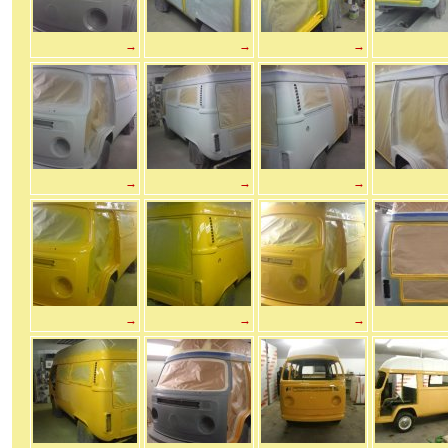
→
→
→
→
→
→
→
→
→