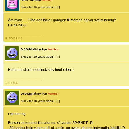
Skrev for 16 years siden | | | |
Årh hvad...... Stod den bare i garagen til morgen og var svejst færdig?
He he he;-)
-------------------------------------------
tlf. 20493419.
DaVWid Hårby Fyn
Member
Skrev for 16 years siden | | | |
Hehe nej skulle godt nok selv hente den :)
-------------------------------------------
SLET MIG
DaVWid Hårby Fyn
Member
Skrev for 16 years siden | | | |
Opdatering:
Bussen er kommet til maler nu, så venter SPÆNDT! :D
-Så har jeg hele vinteren til at samle, og bygge den op indvendig Jubiiiiii :D