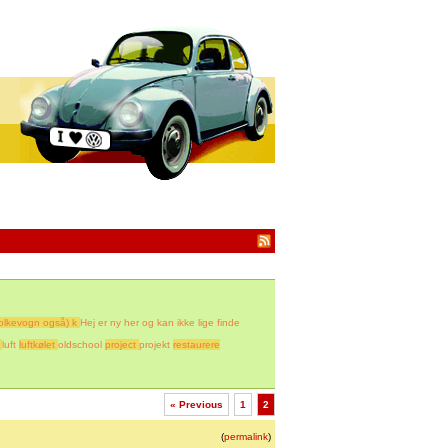
 folkevogn også) k
Hej er ny her og kan ikke lige finde
luft
luftkølet
oldschool
project
projekt
restaurere
« Previous
1
2
(
permalink
)