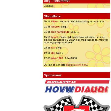
Søg i forummet
Loading
Shoutbox
20:16
Dillen
:
Nu er der kun fake-dating at hente her.
21:48
SoLow
:
enig..
21:55
Den halvblinde
:
Jep.....
15:55
type1
:
Savner lidt tiden, hvor alt skete her inde,
og ikke på facebook. Smart nok med facebook, men var
mere hyggeligt ;0) Daniel
23:46
KTP
:
Ktp
19:06
jbl
:
Type 3
17:05
tobje1000
:
Tobje1000
Du kan se seneste
shout historik her
...
Sponsorer