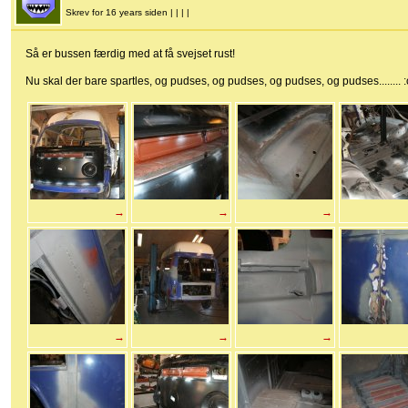
Skrev for 16 years siden | | | |
Så er bussen færdig med at få svejset rust!
Nu skal der bare spartles, og pudses, og pudses, og pudses, og pudses........ :
→
→
→
→
→
→