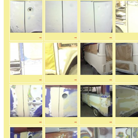
→
→
→
→
→
→
→
→
→