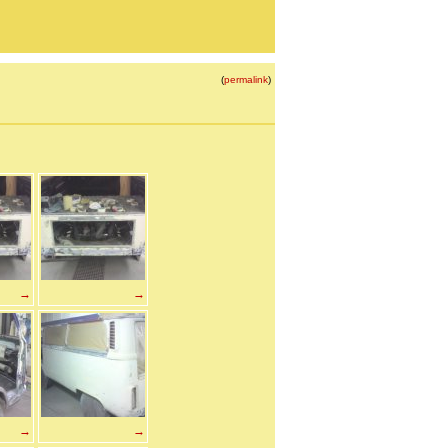
(
permalink
)
→
→
→
→