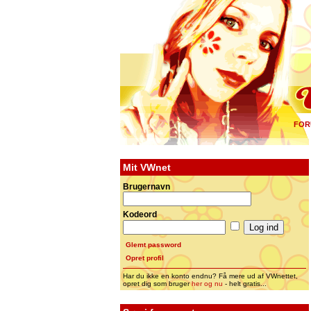
FOR
Mit VWnet
Brugernavn
Kodeord
Glemt password
Opret profil
Har du ikke en konto endnu? Få mere ud af VWnettet,
opret dig som bruger
her og nu
- helt gratis...