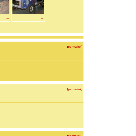
→
→
(
permalink
)
(
permalink
)
(
permalink
)