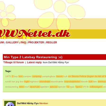
UM
GALLERY
FAQ
PROJEKTER
REGLER
|
|
|
|
Min Type 2 Latebay Restaurering :o)
Tilbage til forum
Latest reply
|
from DaVWid Hårby Fyn
Tags:
1975
2
bay
bus
camper
camping
campingbus
classic
cult
en Skoda Felicia (lugter da lidt af
rundt her jeg bor
high
highroof
istandsæt
istandsætte
istandsættelse
klassik
kult
late
latebay
restaurering
retro
roof
rævehale
sjælden
special
speciel
T2
type
Type2
VH Ib
volkswagen
vw
DaVWid Hårby Fyn
Member