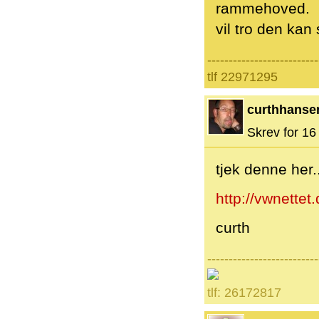
rammehoved.
vil tro den kan
--------------------------
tlf 22971295
curthhanse
Skrev for 16 
tjek denne her..
http://vwnettet
curth
--------------------------
tlf: 26172817