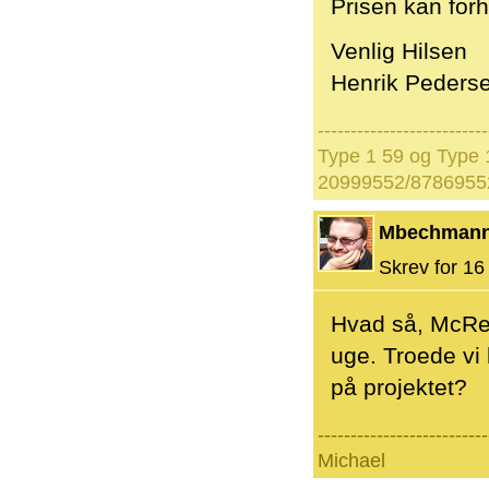
Prisen kan forha
Venlig Hilsen
Henrik Peders
--------------------------
Type 1 59 og Type 1
20999552/8786955
Mbechman
Skrev for 16 
Hvad så, McRein
uge. Troede vi
på projektet?
--------------------------
Michael