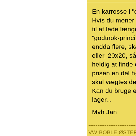
En karrosse i "
Hvis du mener 
til at lede læng
"godtnok-princi
endda flere, sk
eller, 20x20, s
heldig at finde
prisen en del 
skal vægtes det
Kan du bruge en
lager...
Mvh Jan
--------------------------
VW-BOBLE ØSTE