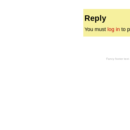
Reply
You must
log in
to p
Fancy footer tex