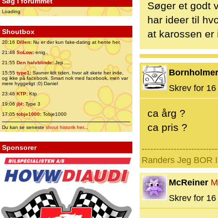
Søg i forummet
Søger et godt 
Loading
har ideer til h
Shoutbox
at karossen er 
20:16
Dillen
:
Nu er der kun fake-dating at hente her.
21:48
SoLow
:
enig..
21:55
Den halvblinde
:
Jep.....
Bornholme
15:55
type1
:
Savner lidt tiden, hvor alt skete her inde,
og ikke på facebook. Smart nok med facebook, men var
mere hyggeligt ;0) Daniel
Skrev for 16 
23:46
KTP
:
Ktp
19:06
jbl
:
Type 3
ca årg ?
17:05
tobje1000
:
Tobje1000
ca pris ?
Du kan se seneste
shout historik her
...
Sponsorer
--------------------------
Randers Jeg BOR I 
McReiner
M
Skrev for 16 