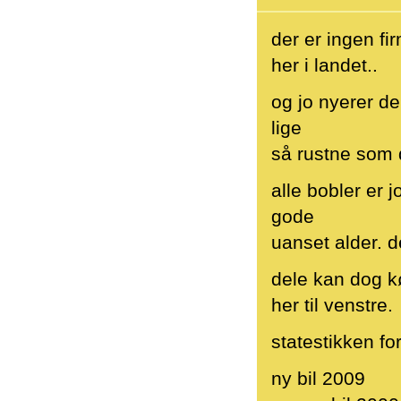
der er ingen f
her i landet..
og jo nyerer de 
lige
så rustne som d
alle bobler er 
gode
uanset alder. d
dele kan dog k
her til venstre.
statestikken fo
ny bil 2009