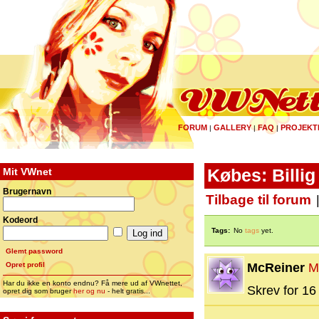
FORUM
GALLERY
FAQ
PROJEKT
|
|
|
Mit VWnet
Købes: Billig
Brugernavn
Tilbage til forum
Kodeord
Tags:
No
tags
yet.
Glemt password
Opret profil
McReiner
M
Har du ikke en konto endnu? Få mere ud af VWnettet,
Skrev for 16 
opret dig som bruger
her og nu
- helt gratis...