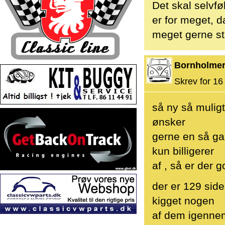
Det skal selvfø
er for meget, d
meget gerne st
Bornholme
Skrev for 16 
så ny så muligt 
ønsker
gerne en så ga
kun billigerer
af , så er der 
der er 129 side
kigget nogen
af dem igennem 