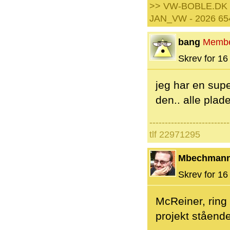
>> VW-BOBLE.DK
JAN_VW - 2026 65
bang
Memb
Skrev for 16 
jeg har en supe
den.. alle plad
--------------------------
tlf 22971295
Mbechman
Skrev for 16 
McReiner, ring 
projekt stående