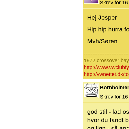
Skrev for 16 
Hej Jesper
Hip hip hurra f
Mvh/Søren
--------------------------
1972 crossover ba
http://www.vwclubf
http://vwnettet.dk/
Bornholme
Skrev for 16 
god stil - lad 
hvor du fandt b
og lign - så and