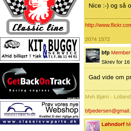
Nice :-) og så 
--------------------------
http://www.flickr
2074 1572
bfp
Member
Skrev for 16 
Gad vide om pr
--------------------------
Mvh Bjørn - Lolland
bfpedersen@gmail
Løhndorf
M