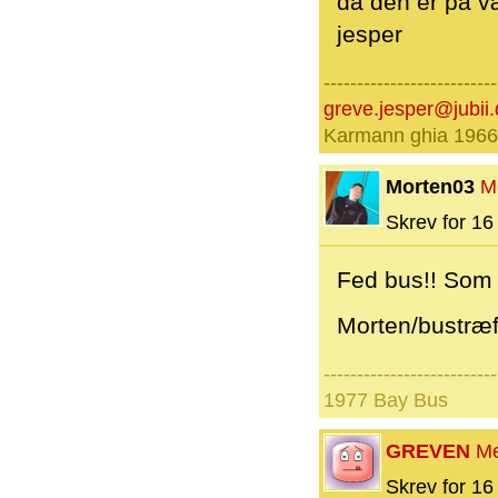
da den er på vær
jesper
--------------------------
greve.jesper@jubii.
Karmann ghia 1966
Morten03
M
Skrev for 16 
Fed bus!! Som r
Morten/bustr
--------------------------
1977 Bay Bus
GREVEN
M
Skrev for 16 