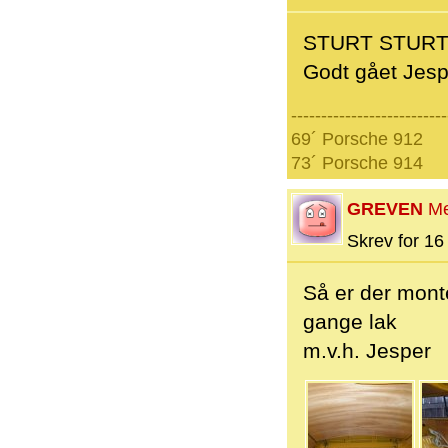
STURT STURT - 
Godt gået Jespe
--------------------------
69´ Porsche 912
73´ Porsche 914
GREVEN
M
Skrev for 16 
Så er der monte
gange lak
m.v.h. Jesper