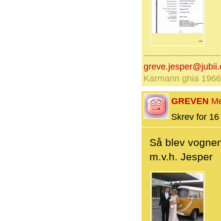
→
--------------------------
greve.jesper@jubii.
Karmann ghia 1966
GREVEN
M
Skrev for 16 
Så blev vognen
m.v.h. Jesper