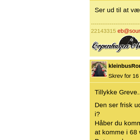
Ser ud til at v
--------------------------
22143315
eb@soun
kleinbusRo
Skrev for 16 
Tillykke Greve.
Den ser frisk u
i?
Håber du kommer
at komme i 68 