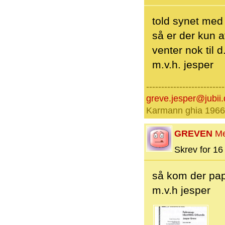
told synet me
så er der kun at
venter nok til 
m.v.h. jesper
--------------------------
greve.jesper@jubii.
Karmann ghia 1966
GREVEN
M
Skrev for 16 
så kom der papi
m.v.h jesper