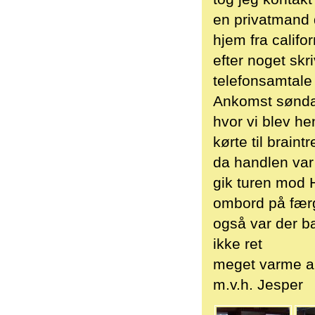
en privatmand 
hjem fra califo
efter noget skr
telefonsamtale 
Ankomst søndag 
hvor vi blev he
kørte til braint
da handlen var 
gik turen mod H
ombord på færg
også var der b
ikke ret
meget varme alt
m.v.h. Jesper