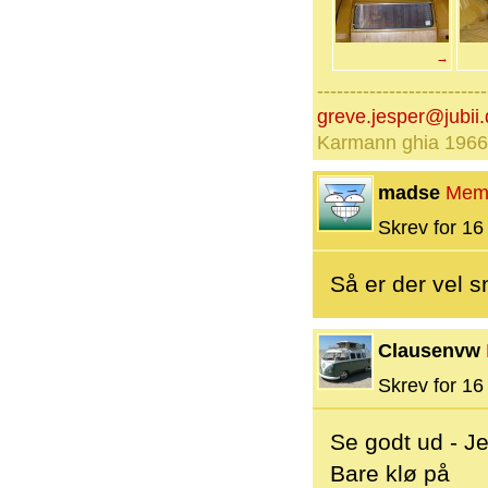
→
--------------------------
greve.jesper@jubii.
Karmann ghia 1966
madse
Mem
Skrev for 16 
Så er der vel sn
Clausenvw
Skrev for 16 
Se godt ud - Je
Bare klø på