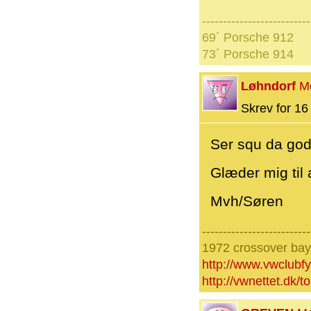
--------------------------
69´ Porsche 912
73´ Porsche 914
Løhndorf
M
Skrev for 16 
Ser squ da god
Glæder mig til 
Mvh/Søren
--------------------------
1972 crossover ba
http://www.vwclubf
http://vwnettet.dk/