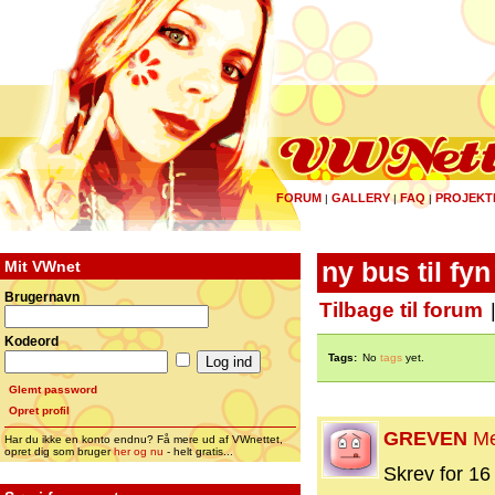
FORUM
GALLERY
FAQ
PROJEKT
|
|
|
Mit VWnet
ny bus til fy
Brugernavn
Tilbage til forum
Kodeord
Tags:
No
tags
yet.
Glemt password
Opret profil
GREVEN
M
Har du ikke en konto endnu? Få mere ud af VWnettet,
opret dig som bruger
her og nu
- helt gratis...
Skrev for 16 