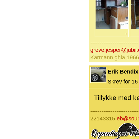
→
--------------------------
greve.jesper@jubii.
Karmann ghia 1966
Erik Bendix
Skrev for 16 
Tillykke med kø
--------------------------
22143315
eb@soun