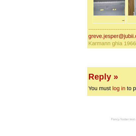
→
--------------------------
greve.jesper@jubii.
Karmann ghia 1966
Reply »
You must
log in
to p
Fancy footer tex