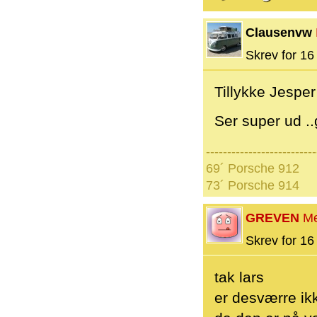
Clausenvw
Skrev for 16 
Tillykke Jesper
Ser super ud ..
--------------------------
69´ Porsche 912
73´ Porsche 914
GREVEN
M
Skrev for 16 
tak lars
er desværre ik