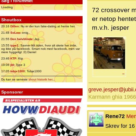
Søg i forummet
Loading
72 crossover me
er netop hente
Shoutbox
m.v.h. jesper
20:16
Dillen
:
Nu er der kun fake-dating at hente her.
21:48
SoLow
:
enig..
21:55
Den halvblinde
:
Jep.....
15:55
type1
:
Savner lidt tiden, hvor alt skete her inde,
og ikke på facebook. Smart nok med facebook, men var
mere hyggeligt ;0) Daniel
23:46
KTP
:
Ktp
19:06
jbl
:
Type 3
17:05
tobje1000
:
Tobje1000
→
Du kan se seneste
shout historik her
...
--------------------------
greve.jesper@jubii.
Sponsorer
Karmann ghia 1966
Rene72
Me
Skrev for 16 