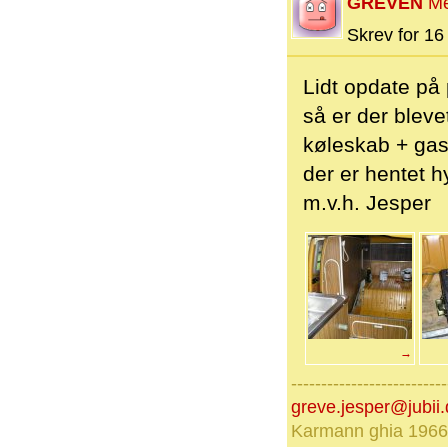
GREVEN
M
Skrev for 16 
Lidt opdate på 
så er der bleve
køleskab + gas
der er hentet 
m.v.h. Jesper
→
--------------------------
greve.jesper@jubii.
Karmann ghia 1966