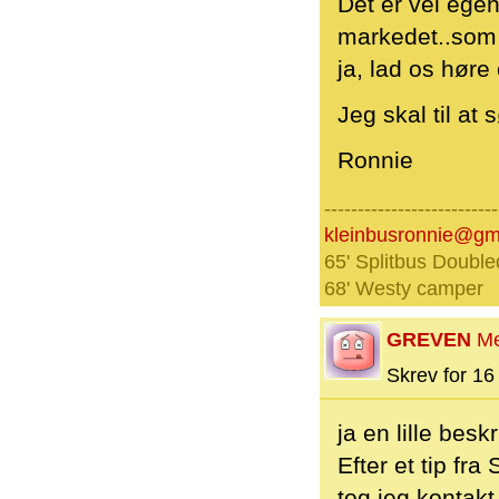
Det er vel egen
markedet..som
ja, lad os hør
Jeg skal til at 
Ronnie
--------------------------
kleinbusronnie@gm
65' Splitbus Double
68' Westy camper
GREVEN
M
Skrev for 16 
ja en lille besk
Efter et tip fr
tog jeg kontakt