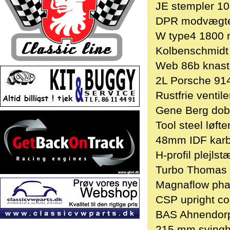
JE stempler 1
DPR modvægte
W type4 1800 
Kolbenschmidt 
Web 86b knast
2L Porsche 914
Rustfrie venti
Gene Berg dobb
Tool steel løft
48mm IDF karbu
H-profil plejl
Turbo Thomas 1 
Magnaflow phatb
CSP upright con
BAS Ahnendorp
215 mm svingh