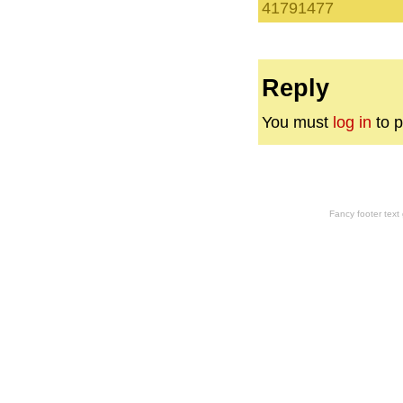
41791477
Reply
You must
log in
to p
Fancy footer tex