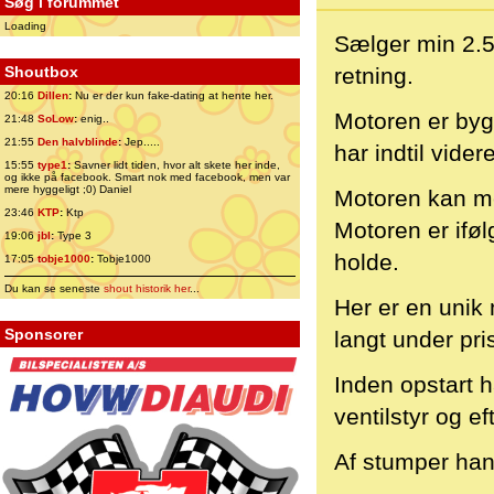
Søg i forummet
Loading
Sælger min 2.5
Shoutbox
retning.
20:16
Dillen
:
Nu er der kun fake-dating at hente her.
Motoren er bygg
21:48
SoLow
:
enig..
21:55
Den halvblinde
:
Jep.....
har indtil vider
15:55
type1
:
Savner lidt tiden, hvor alt skete her inde,
og ikke på facebook. Smart nok med facebook, men var
mere hyggeligt ;0) Daniel
Motoren kan me
23:46
KTP
:
Ktp
Motoren er iføl
19:06
jbl
:
Type 3
holde.
17:05
tobje1000
:
Tobje1000
Du kan se seneste
shout historik her
...
Her er en unik 
Sponsorer
langt under pr
Inden opstart 
ventilstyr og e
Af stumper ha