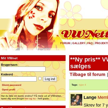
FORUM
GALLERY
FAQ
PROJEKT
|
|
|
Mit VWnet
**Ny pris** 
sælges
Brugernavn
Tilbage til forum
Kodeord
Tags:
type 4
Glemt password
Opret profil
Har du ikke en konto endnu? Få mere ud af VWnettet,
Lange
Mem
opret dig som bruger
her og nu
- helt gratis...
Skrev for 7 y