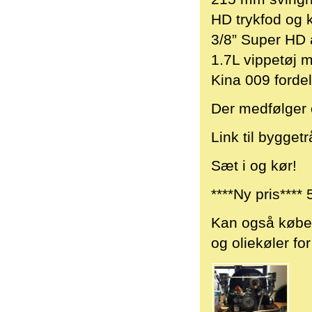
HD trykfod og 
3/8” Super HD 
1.7L vippetøj m
Kina 009 fordele
Der medfølger o
Link til bygget
Sæt i og kør!
****Ny pris**** 
Kan også købes
og oliekøler for