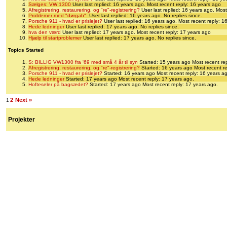
Sælges: VW 1300
User last replied: 16 years ago.
Most recent reply: 16 years ago
Afregistrering, restaurering, og "re"-registrering?
User last replied: 16 years ago.
Most
Problemer med "dørgab".
User last replied: 16 years ago.
No replies since.
Porsche 911 - hvad er prislejet?
User last replied: 16 years ago.
Most recent reply: 1
Hede ledninger
User last replied: 17 years ago.
No replies since.
hva den værd
User last replied: 17 years ago.
Most recent reply: 17 years ago
Hjælp til startproblemer
User last replied: 17 years ago.
No replies since.
Topics Started
S: BILLIG VW1300 fra '69 med små 4 år til syn
Started: 15 years ago
Most recent re
Afregistrering, restaurering, og "re"-registrering?
Started: 16 years ago
Most recent r
Porsche 911 - hvad er prislejet?
Started: 16 years ago
Most recent reply: 16 years a
Hede ledninger
Started: 17 years ago
Most recent reply: 17 years ago.
Hofteseler på bagsædet?
Started: 17 years ago
Most recent reply: 17 years ago.
2
Next »
1
Projekter