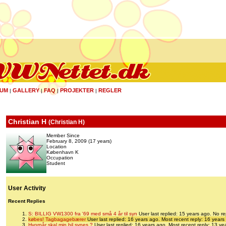
UM
GALLERY
FAQ
PROJEKTER
REGLER
|
|
|
|
Christian H
(
Christian H
)
Member Since
February 8, 2009 (17 years)
Location
København K
Occupation
Student
User Activity
Recent Replies
S: BILLIG VW1300 fra '69 med små 4 år til syn
User last replied: 15 years ago.
No re
købes! Tagbagagebærer
User last replied: 16 years ago.
Most recent reply: 16 years
Hvornår skal min bil synes ?
User last replied: 16 years ago.
Most recent reply: 13 ye