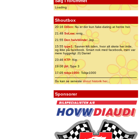
Søg i forummet
Loading
Shoutbox
20:16
Dillen
:
Nu er der kun fake-dating at hente her.
21:48
SoLow
:
enig..
21:55
Den halvblinde
:
Jep.....
15:55
type1
:
Savner lidt tiden, hvor alt skete her inde,
og ikke på facebook. Smart nok med facebook, men var
mere hyggeligt ;0) Daniel
23:46
KTP
:
Ktp
19:06
jbl
:
Type 3
17:05
tobje1000
:
Tobje1000
Du kan se seneste
shout historik her
...
Sponsorer