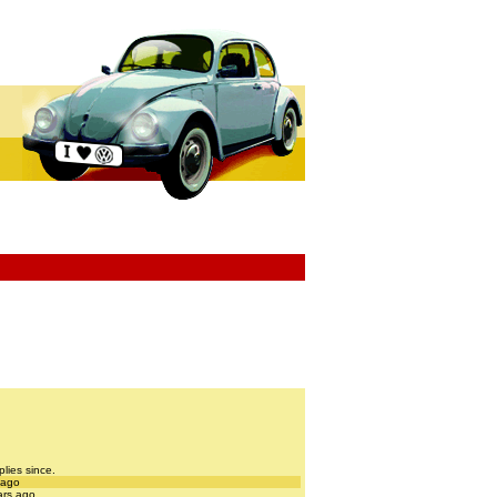
plies since.
 ago
ars ago