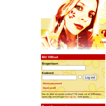
FOR
Mit VWnet
Brugernavn
Kodeord
Glemt password
Opret profil
Har du ikke en konto endnu? Få mere ud af VWnettet,
opret dig som bruger
her og nu
- helt gratis...