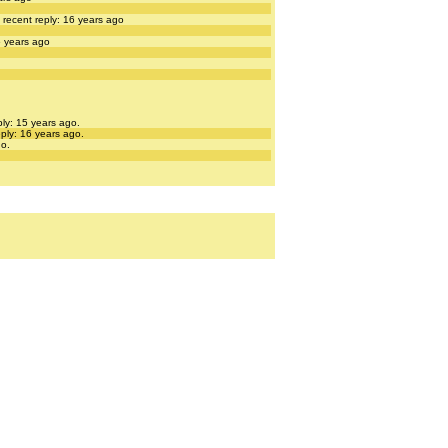
 recent reply: 16 years ago
6 years ago
ply: 15 years ago.
eply: 16 years ago.
go.