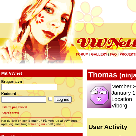
FORUM
GALLERY
FAQ
PROJEKT
|
|
|
Mit VWnet
Thomas
(
ninj
Brugernavn
Member S
January 1
Kodeord
Location
Viborg
Glemt password
Opret profil
Har du ikke en konto endnu? Få mere ud af VWnettet,
opret dig som bruger
her og nu
- helt gratis...
User Activity