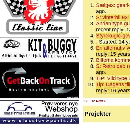
Sælges: geark
ago.
S: vinterbil 93
Anden type gum
recent reply: 
Styrekugle-ge
.
Started: 14 
En alternativ v
reply: 15 year
Biltema komme
S: Retro dab ra
ago.
TIP: Vild type 
Tip: Dagens ti
reply: 16 year
2
12
Next »
1
…
Projekter