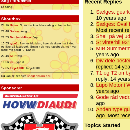
Søg i forummet
Recent Replies
Loading
Sælges: geark
10 years ago
Shoutbox
Sælges: Oval 
20:16
Dillen
:
Nu er der kun fake-dating at hente her.
Most recent re
21:48
SoLow
:
enig..
Shell på vej u
21:55
Den halvblinde
:
Jep.....
S: vinterbil 93
15:55
type1
:
Savner lidt tiden, hvor alt skete her inde,
og ikke på facebook. Smart nok med facebook, men var
MIB Summerm
mere hyggeligt ;0) Daniel
years ago
23:46
KTP
:
Ktp
Div dele beste
19:06
jbl
:
Type 3
replied: 14 ye
17:05
tobje1000
:
Tobje1000
T1 og T2 ombyg
Du kan se seneste
shout historik her
...
reply: 14 year
Lupo Motor i W
Sponsorer
years ago
Gode råd vedr
ago
Anden type gum
ago.
Most rece
Topics Started