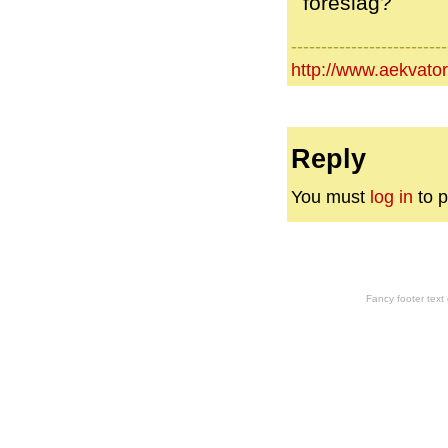
foreslag?
--------------------------
http://www.aekvator
Reply
You must
log in
to p
Fancy footer tex