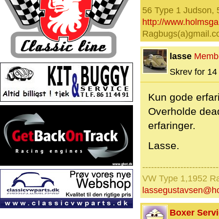
56 Type 1 Judson, 
http://www.holmsg
Ragbugs(a)gmail.
lasse
Memb
Skrev for 14 
Kun gode erfari
Overholde deadl
erfaringer.
Lasse.
--------------------------
VW Type 1,1952 Ra
lassegustavsen@ho
Boxer Serv