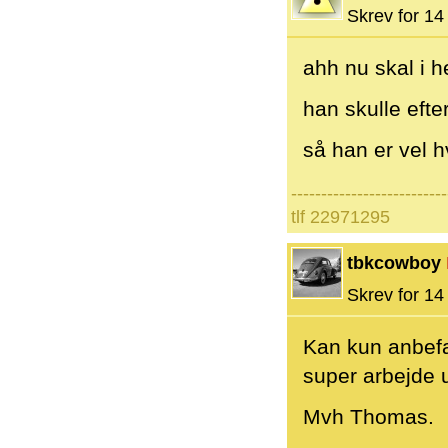
Skrev for 14 
ahh nu skal i h
han skulle eft
så han er vel 
--------------------------
tlf 22971295
tbkcowboy
Skrev for 14 
Kan kun anbefa
super arbejde u
Mvh Thomas.