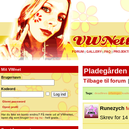
FORUM
GALLERY
FAQ
PROJEKT
|
|
|
Mit VWnet
Pladegården 
Brugernavn
Tilbage til forum
Kodeord
Tags:
deadlines
erfaringer
kvalit
Glemt password
Opret profil
Runezych
M
Har du ikke en konto endnu? Få mere ud af VWnettet,
Skrev for 14 
opret dig som bruger
her og nu
- helt gratis...