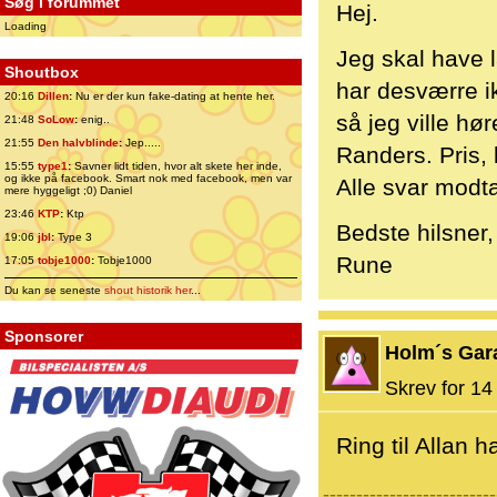
Søg i forummet
Hej.
Loading
Jeg skal have l
Shoutbox
har desværre i
20:16
Dillen
:
Nu er der kun fake-dating at hente her.
så jeg ville hø
21:48
SoLow
:
enig..
21:55
Den halvblinde
:
Jep.....
Randers. Pris, 
15:55
type1
:
Savner lidt tiden, hvor alt skete her inde,
og ikke på facebook. Smart nok med facebook, men var
Alle svar mod
mere hyggeligt ;0) Daniel
23:46
KTP
:
Ktp
Bedste hilsner,
19:06
jbl
:
Type 3
Rune
17:05
tobje1000
:
Tobje1000
Du kan se seneste
shout historik her
...
Sponsorer
Holm´s Gar
Skrev for 14 
Ring til Allan h
--------------------------