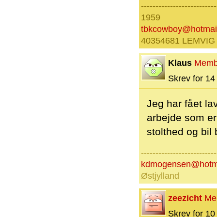
--------------------------
1959
tbkcowboy@hotmai
40354681 LEMVIG
Klaus
Memb
Skrev for 14 
Jeg har fået la
arbejde som er 
stolthed og bi
--------------------------
kdmogensen@hotm
Østjylland
zeezicht
Me
Skrev for 10 