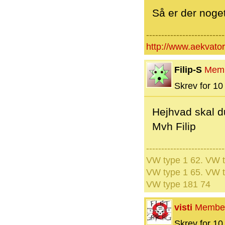
Så er der noget
--------------------------
http://www.aekvator
Filip-S
Mem
Skrev for 10 
Hejhvad skal d
Mvh Filip
--------------------------
VW type 1 62. VW t
VW type 1 65. VW t
VW type 181 74
visti
Membe
Skrev for 10 