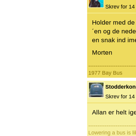
Skrev for 14 
Holder med de a
´en og de nede
en snak ind ime
Morten
--------------------------
1977 Bay Bus
Stodderko
Skrev for 14 
Allan er helt i
--------------------------
Lowering a bus is l