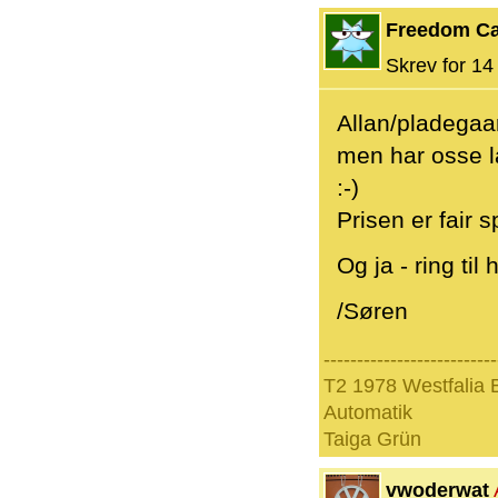
Freedom C
Skrev for 14 
Allan/pladegaa
men har osse l
:-)
Prisen er fair s
Og ja - ring til
/Søren
--------------------------
T2 1978 Westfalia B
Automatik
Taiga Grün
vwoderwat