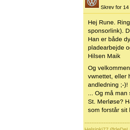
Skrev for 14 
Hej Rune. Ring 
sponsorlink). 
Han er både dyg
pladearbejde o
Hilsen Maik
Og velkommen ti
vwnettet, eller
andledning ;-)!
... Og må man s
St. Merløse? H
som forstår si
--------------------------
Helsinki77 ØrleDeL